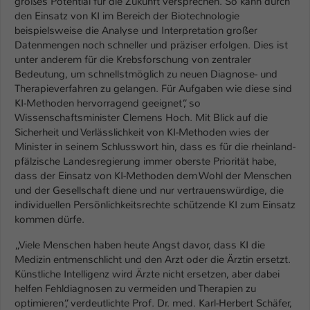
großes Potential für die Zukunft versprechen. So kann durch
Einstellungen. Unter anderem eine zufällig
den Einsatz von KI im Bereich der Biotechnologie
generierte ID, für die historische
Zweck
beispielsweise die Analyse und Interpretation großer
Speicherung Ihrer vorgenommen
Datenmengen noch schneller und präziser erfolgen. Dies ist
Einstellungen, falls der Webseiten-
unter anderem für die Krebsforschung von zentraler
Betreiber dies eingestellt hat.
Bedeutung, um schnellstmöglich zu neuen Diagnose- und
Therapieverfahren zu gelangen. Für Aufgaben wie diese sind
KI-Methoden hervorragend geeignet“, so
Name
fe_typo_user / PHPSESSID
Wissenschaftsminister Clemens Hoch. Mit Blick auf die
Sicherheit und Verlässlichkeit von KI-Methoden wies der
Anbieter
TYPO3
Minister in seinem Schlusswort hin, dass es für die rheinland-
pfälzische Landesregierung immer oberste Priorität habe,
Laufzeit
1 Woche
dass der Einsatz von KI-Methoden dem Wohl der Menschen
und der Gesellschaft diene und nur vertrauenswürdige, die
Dieses Cookie ist ein Standard-Session-
individuellen Persönlichkeitsrechte schützende KI zum Einsatz
Cookie von TYPO3. Es speichert im Fall
kommen dürfe.
eines Intranet-Logins die Session-ID. So
Zweck
kann der eingeloggte Benutzer
„Viele Menschen haben heute Angst davor, dass KI die
Medizin entmenschlicht und den Arzt oder die Ärztin ersetzt.
wiedererkannt werden und es wird ihm
Künstliche Intelligenz wird Ärzte nicht ersetzen, aber dabei
Zugang zu geschützten Bereichen
helfen Fehldiagnosen zu vermeiden und Therapien zu
gewährt.
optimieren“, verdeutlichte Prof. Dr. med. Karl-Herbert Schäfer,