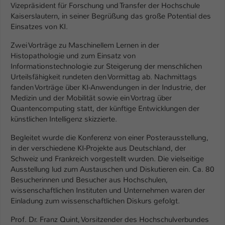
Vizepräsident für Forschung und Transfer der Hochschule
Kaiserslautern, in seiner Begrüßung das große Potential des
Name
be_typo_user
Einsatzes von KI.
Anbieter
TYPO3
Zwei Vorträge zu Maschinellem Lernen in der
Histopathologie und zum Einsatz von
Laufzeit
1 Tag
Informationstechnologie zur Steigerung der menschlichen
Urteilsfähigkeit rundeten den Vormittag ab. Nachmittags
Dieser Cookie teilt der Webseite mit, ob
fanden Vorträge über KI-Anwendungen in der Industrie, der
ein Besucher im Typo3-Backend
Medizin und der Mobilität sowie ein Vortrag über
Zweck
angemeldet ist und Rechte besitzt diese
Quantencomputing statt, der künftige Entwicklungen der
zu verwalten.
künstlichen Intelligenz skizzierte.
Begleitet wurde die Konferenz von einer Posterausstellung,
in der verschiedene KI-Projekte aus Deutschland, der
Schweiz und Frankreich vorgestellt wurden. Die vielseitige
Ausstellung lud zum Austauschen und Diskutieren ein. Ca. 80
Besucherinnen und Besucher aus Hochschulen,
wissenschaftlichen Instituten und Unternehmen waren der
Einladung zum wissenschaftlichen Diskurs gefolgt.
Prof. Dr. Franz Quint, Vorsitzender des Hochschulverbundes