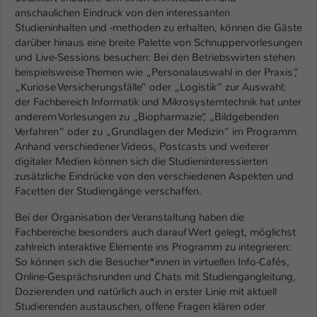
Einstellungen. Unter anderem eine zufällig
anschaulichen Eindruck von den interessanten
generierte ID, für die historische
Zweck
Studieninhalten und -methoden zu erhalten, können die Gäste
Speicherung Ihrer vorgenommen
darüber hinaus eine breite Palette von Schnuppervorlesungen
Einstellungen, falls der Webseiten-
und Live-Sessions besuchen: Bei den Betriebswirten stehen
Betreiber dies eingestellt hat.
beispielsweise Themen wie „Personalauswahl in der Praxis“,
„Kuriose Versicherungsfälle“ oder „Logistik“ zur Auswahl;
der Fachbereich Informatik und Mikrosystemtechnik hat unter
Name
fe_typo_user / PHPSESSID
anderem Vorlesungen zu „Biopharmazie“, „Bildgebenden
Verfahren“ oder zu „Grundlagen der Medizin“ im Programm.
Anbieter
TYPO3
Anhand verschiedener Videos, Postcasts und weiterer
digitaler Medien können sich die Studieninteressierten
Laufzeit
1 Woche
zusätzliche Eindrücke von den verschiedenen Aspekten und
Facetten der Studiengänge verschaffen.
Dieses Cookie ist ein Standard-Session-
Bei der Organisation der Veranstaltung haben die
Cookie von TYPO3. Es speichert im Fall
Fachbereiche besonders auch darauf Wert gelegt, möglichst
eines Intranet-Logins die Session-ID. So
zahlreich interaktive Elemente ins Programm zu integrieren:
Zweck
kann der eingeloggte Benutzer
So können sich die Besucher*innen in virtuellen Info-Cafés,
wiedererkannt werden und es wird ihm
Online-Gesprächsrunden und Chats mit Studiengangleitung,
Zugang zu geschützten Bereichen
Dozierenden und natürlich auch in erster Linie mit aktuell
gewährt.
Studierenden austauschen, offene Fragen klären oder