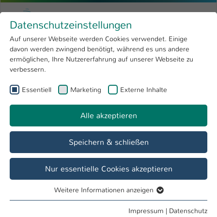
Zum Hauptinhalt springen
Menu
Hochschule Kaiserslautern
Datenschutzeinstellungen
Studium
Open submenu
8
Auf unserer Webseite werden Cookies verwendet. Einige
davon werden zwingend benötigt, während es uns andere
Sie sind hier:
Forschung
Open submenu
4
Menschen und Projekte
ermöglichen, Ihre Nutzererfahrung auf unserer Webseite zu
verbessern.
Hochschule
Open submenu
8
Essentiell
Marketing
Externe Inhalte
Show larger version
Show larger version
International
Open submenu
8
Alle akzeptieren
Speichern & schließen
Quelle: Colourbox
Quelle: HS Kaiserslautern
PM 2021-05-05 Campus Zweibrücken lädt zu
Nur essentielle Cookies akzeptieren
digitalen Open Campus Weeks ein
Weitere Informationen anzeigen
Umfassendes Informations- und Beratungsangebot
Essentiell
für Studieninteressierte
Essentielle Cookies werden für grundlegende Funktionen
Impressum
|
Datenschutz