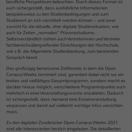
berufliche Perspektiven beleuchten. Durch dieses Format ist
auch sichergestellt, dass ausführliche Informationen
Name
be_typo_user
beispielsweise zu den Studienbedingungen und zum
Studienort an sich vermittelt werden können – und zwar
Anbieter
TYPO3
sowohl für die aktuelle, eher digitale Studiensituation, wie
auch für Zeiten „normalen“ Präsenzstudiums.
Laufzeit
1 Tag
Selbstverständlich stehen auch Vertreterinnen und Vertreter
fachbereichsübergreifender Einrichtungen der Hochschule,
Dieser Cookie teilt der Webseite mit, ob
wie z.B. die Allgemeine Studienberatung, zum beratenden
ein Besucher im Typo3-Backend
Gespräch bereit.
Zweck
angemeldet ist und Rechte besitzt diese
zu verwalten.
Das großzügig bemessene Zeitfenster, in dem die Open
Campus Weeks terminiert sind, garantiert dabei nicht nur ein
breites und vielfältiges Gesamtprogramm, sondern macht es
darüber hinaus möglich, verschiedene Programmpunkte auch
mehrfach in einer Veranstaltungswoche anzubieten. Dadurch
ist sichergestellt, dass niemand eine Einzelveranstaltung
verpassen und damit auf vielleicht wichtige Infos verzichten
muss.
Zu den digitalen Zweibrücker Open Campus Weeks 2021
sind alle Interessierten herzlich eingeladen. Die detaillierten