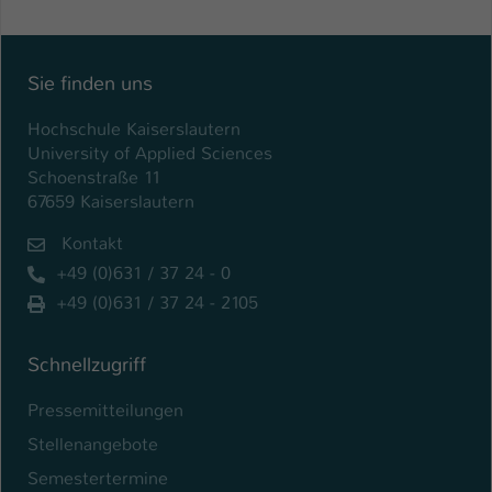
Einstellungen. Unter anderem eine zufällig
generierte ID, für die historische
Zweck
Speicherung Ihrer vorgenommen
Einstellungen, falls der Webseiten-
Sie finden uns
Betreiber dies eingestellt hat.
Hochschule Kaiserslautern
University of Applied Sciences
Name
fe_typo_user / PHPSESSID
Schoenstraße 11
67659 Kaiserslautern
Anbieter
TYPO3
Kontakt
Laufzeit
1 Woche
+49 (0)631 / 37 24 - 0
+49 (0)631 / 37 24 - 2105
Dieses Cookie ist ein Standard-Session-
Cookie von TYPO3. Es speichert im Fall
Schnellzugriff
eines Intranet-Logins die Session-ID. So
Zweck
kann der eingeloggte Benutzer
Pressemitteilungen
wiedererkannt werden und es wird ihm
Zugang zu geschützten Bereichen
Stellenangebote
gewährt.
Semestertermine