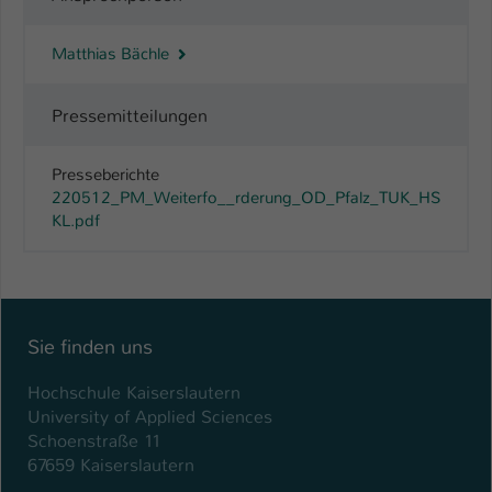
Matthias Bächle
Pressemitteilungen
Presseberichte
220512_PM_Weiterfo__rderung_OD_Pfalz_TUK_HS
KL.pdf
Sie finden uns
Hochschule Kaiserslautern
University of Applied Sciences
Schoenstraße 11
67659 Kaiserslautern