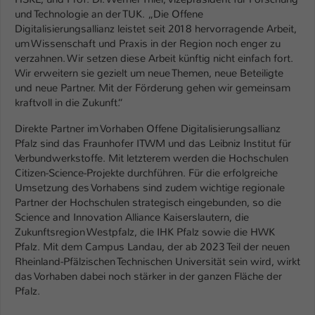
und Technologie an der TUK. „Die Offene
Name
be_typo_user
Digitalisierungsallianz leistet seit 2018 hervorragende Arbeit,
um Wissenschaft und Praxis in der Region noch enger zu
Anbieter
TYPO3
verzahnen. Wir setzen diese Arbeit künftig nicht einfach fort.
Wir erweitern sie gezielt um neue Themen, neue Beteiligte
Laufzeit
1 Tag
und neue Partner. Mit der Förderung gehen wir gemeinsam
kraftvoll in die Zukunft.“
Dieser Cookie teilt der Webseite mit, ob
Direkte Partner im Vorhaben Offene Digitalisierungsallianz
ein Besucher im Typo3-Backend
Zweck
Pfalz sind das Fraunhofer ITWM und das Leibniz Institut für
angemeldet ist und Rechte besitzt diese
Verbundwerkstoffe. Mit letzterem werden die Hochschulen
zu verwalten.
Citizen-Science-Projekte durchführen. Für die erfolgreiche
Umsetzung des Vorhabens sind zudem wichtige regionale
Partner der Hochschulen strategisch eingebunden, so die
Science and Innovation Alliance Kaiserslautern, die
Zukunftsregion Westpfalz, die IHK Pfalz sowie die HWK
Pfalz. Mit dem Campus Landau, der ab 2023 Teil der neuen
Rheinland-Pfälzischen Technischen Universität sein wird, wirkt
das Vorhaben dabei noch stärker in der ganzen Fläche der
Pfalz.