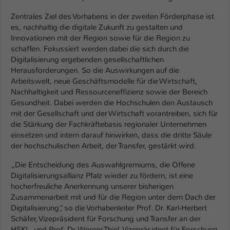
Einstellungen. Unter anderem eine zufällig
generierte ID, für die historische
Zentrales Ziel des Vorhabens in der zweiten Förderphase ist
Zweck
Speicherung Ihrer vorgenommen
es, nachhaltig die digitale Zukunft zu gestalten und
Einstellungen, falls der Webseiten-
Innovationen mit der Region sowie für die Region zu
Betreiber dies eingestellt hat.
schaffen. Fokussiert werden dabei die sich durch die
Digitalisierung ergebenden gesellschaftlichen
Herausforderungen. So die Auswirkungen auf die
Name
Arbeitswelt, neue Geschäftsmodelle für die Wirtschaft,
fe_typo_user / PHPSESSID
Nachhaltigkeit und Ressourceneffizienz sowie der Bereich
Gesundheit. Dabei werden die Hochschulen den Austausch
Anbieter
TYPO3
mit der Gesellschaft und der Wirtschaft vorantreiben, sich für
die Stärkung der Fachkräftebasis regionaler Unternehmen
Laufzeit
1 Woche
einsetzen und intern darauf hinwirken, dass die dritte Säule
der hochschulischen Arbeit, der Transfer, gestärkt wird.
Dieses Cookie ist ein Standard-Session-
Cookie von TYPO3. Es speichert im Fall
„Die Entscheidung des Auswahlgremiums, die Offene
eines Intranet-Logins die Session-ID. So
Digitalisierungsallianz Pfalz wieder zu fördern, ist eine
Zweck
kann der eingeloggte Benutzer
hocherfreuliche Anerkennung unserer bisherigen
wiedererkannt werden und es wird ihm
Zusammenarbeit mit und für die Region unter dem Dach der
Zugang zu geschützten Bereichen
Digitalisierung“, so die Vorhabenleiter Prof. Dr. Karl-Herbert
gewährt.
Schäfer, Vizepräsident für Forschung und Transfer an der
HSKL, und Prof. Dr. Werner Thiel, Vizepräsident für Forschung