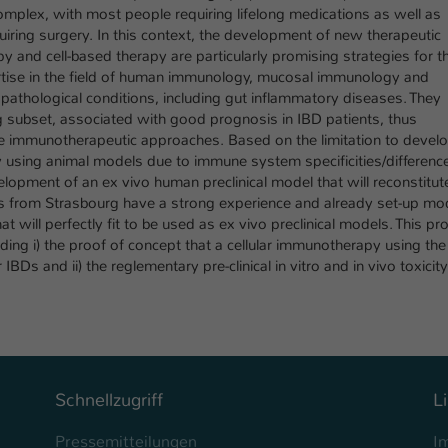
Ihrer vorgenommen Einstellungen, falls der
complex, with most people requiring lifelong medications as well as
Webseiten-Betreiber dies eingestellt hat.
uiring surgery. In this context, the development of new therapeutic
nd cell-based therapy are particularly promising strategies for th
tise in the field of human immunology, mucosal immunology and
Name
fe_typo_user / PHPSESSID
pathological conditions, including gut inflammatory diseases. They
eg subset, associated with good prognosis in IBD patients, thus
Anbieter
TYPO3
ve immunotherapeutic approaches. Based on the limitation to devel
sing animal models due to immune system specificities/differenc
Laufzeit
1 Woche
lopment of an ex vivo human preclinical model that will reconstitut
ms from Strasbourg have a strong experience and already set-up mo
Dieses Cookie ist ein Standard-Session-Cookie
t will perfectly fit to be used as ex vivo preclinical models. This pro
von TYPO3. Es speichert im Fall eines Intranet-
uding i) the proof of concept that a cellular immunotherapy using the
Zweck
BDs and ii) the reglementary pre-clinical in vitro and in vivo toxicity
Logins die Session-ID. So kann der eingeloggte
Benutzer wiedererkannt werden und es wird
ihm Zugang zu geschützten Bereichen gewährt.
Name
be_typo_user
Schnellzugriff
L
Anbieter
TYPO3
Pressemitteilungen
I