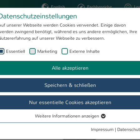
English
Fachbereiche
Lo
Datenschutzeinstellungen
Auf unserer Webseite werden Cookies verwendet. Einige davon
werden zwingend benötigt, während es uns andere ermöglichen, Ihre
STUDIUM
FORSCHUNG
Nutzererfahrung auf unserer Webseite zu verbessern.
Essentiell
Marketing
Externe Inhalte
MITI2
te
Alle akzeptieren
Speichern & schließen
Nur essentielle Cookies akzeptieren
Weitere Informationen anzeigen
Essentiell
Essentielle Cookies werden für grundlegende Funktionen der
Impressum
|
Datenschut
Webseite benötigt. Dadurch ist gewährleistet, dass die Webseite