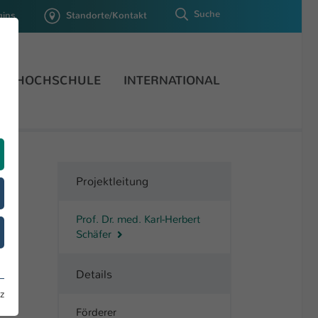
Suche
gins
Standorte/Kontakt
HOCHSCHULE
INTERNATIONAL
Projektleitung
Prof. Dr. med. Karl-Herbert
Schäfer
Details
z
Förderer