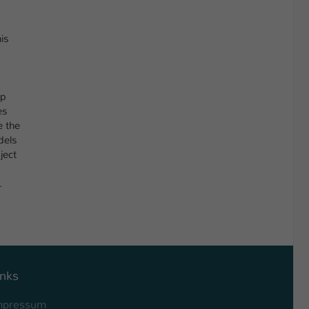
is
op
es
e the
dels
ject
.
inks
mpressum