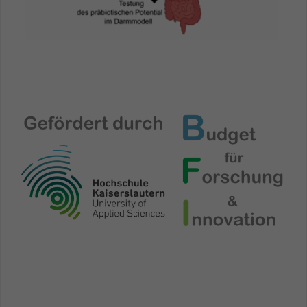
Einstellungen. Unter anderem eine zufällig
generierte ID, für die historische
Zweck
Speicherung Ihrer vorgenommen
Einstellungen, falls der Webseiten-
Betreiber dies eingestellt hat.
Name
fe_typo_user / PHPSESSID
Anbieter
TYPO3
Laufzeit
1 Woche
Dieses Cookie ist ein Standard-Session-
Cookie von TYPO3. Es speichert im Fall
eines Intranet-Logins die Session-ID. So
Zweck
kann der eingeloggte Benutzer
wiedererkannt werden und es wird ihm
Zugang zu geschützten Bereichen
gewährt.