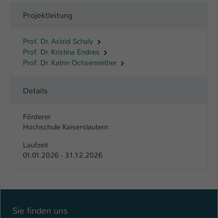
Projektleitung
Name
be_typo_user
Anbieter
TYPO3
Prof. Dr. Astrid Schaly
Prof. Dr. Kristina Endres
Laufzeit
1 Tag
Prof. Dr. Katrin Ochsenreither
Dieser Cookie teilt der Webseite mit, ob
Details
ein Besucher im Typo3-Backend
Zweck
angemeldet ist und Rechte besitzt diese
zu verwalten.
Förderer
Hochschule Kaiserslautern
Laufzeit
01.01.2026 - 31.12.2026
Sie finden uns