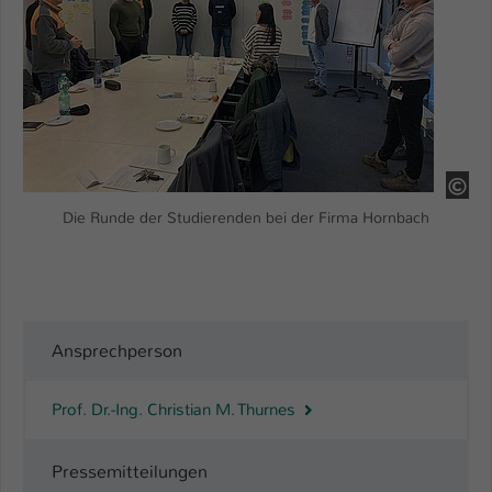
Name
be_typo_user
Anbieter
TYPO3
Laufzeit
1 Tag
Dieser Cookie teilt der Webseite mit, ob
HS
ein Besucher im Typo3-Backend
Zweck
Die Runde der Studierenden bei der Firma Hornbach
angemeldet ist und Rechte besitzt diese
zu verwalten.
Ansprechperson
Prof. Dr.-Ing. Christian M. Thurnes
Pressemitteilungen