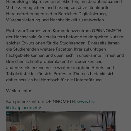
Handelslogistikprozesse reflektierten, um darauf aufbauend
Einstellungen. Unter anderem eine zufällig
Verbesserungsideen und Lösungsansätze für aktuelle
generierte ID, für die historische
Zweck
Herausforderungen in den Bereichen Digitalisierung,
Speicherung Ihrer vorgenommen
Warenanlieferung und Nachhaltigkeit zu entwerfen.
Einstellungen, falls der Webseiten-
Betreiber dies eingestellt hat.
Professor Thurnes vom Kompetenzzentrum OPINNOMETH
der Hochschule Kaiserslautern betont den doppelten Nutzen
solcher Exkursionen für die Studierenden: Einerseits lernen
Name
fe_typo_user / PHPSESSID
die Studierenden weitere Facetten Ihrer zukünftigen
Fachgebiete kennen und üben, sich in unbekannte Firmen und
Anbieter
TYPO3
Branchen schnell problemlösend einzudenken und
andererseits erkennen sie weitere mögliche Berufs- und
Laufzeit
1 Woche
Tätigkeitsfelder für sich. Professor Thurnes bedankt sich
daher herzlich bei Hornbach für die Unterstützung.
Dieses Cookie ist ein Standard-Session-
Cookie von TYPO3. Es speichert im Fall
Weitere Infos:
eines Intranet-Logins die Session-ID. So
Kompetenzzentrum OPINNOMETH:
www.hs-
Zweck
kann der eingeloggte Benutzer
kl.de/opinnometh/
wiedererkannt werden und es wird ihm
Show larger version
Zugang zu geschützten Bereichen
gewährt.