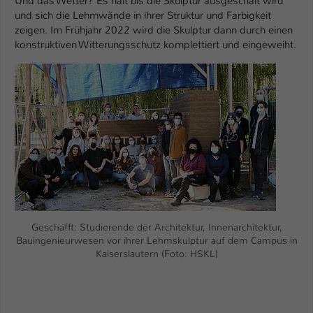
Und das Wetter? Es hält bis die Skulptur ausgeschalt wird
und sich die Lehmwände in ihrer Struktur und Farbigkeit
Name
be_typo_user
zeigen. Im Frühjahr 2022 wird die Skulptur dann durch einen
konstruktiven Witterungsschutz komplettiert und eingeweiht.
Anbieter
TYPO3
Show larger version
Laufzeit
1 Tag
Dieser Cookie teilt der Webseite mit, ob
ein Besucher im Typo3-Backend
Zweck
angemeldet ist und Rechte besitzt diese
zu verwalten.
Geschafft: Studierende der Architektur, Innenarchitektur,
Bauingenieurwesen vor ihrer Lehmskulptur auf dem Campus in
Kaiserslautern (Foto: HSKL)