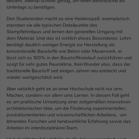
besteht. Allemal schwer genug, um einen Betonsockel als
Einstellungen. Unter anderem eine zufällig
Unterlage zu benötigen.
generierte ID, für die historische
Zweck
Speicherung Ihrer vorgenommen
Den Studierenden macht es eine Heidenspaß: exemplarisch
Einstellungen, falls der Webseiten-
erproben sie alle typischen Detailpunkte des
Betreiber dies eingestellt hat.
Stampflehmbaus und lernen den generellen Umgang mit
dem Material. Und das ist wirklich etwas Besonderes: Lehm
benötigt deutlich weniger Energie zur Herstellung als
Name
fe_typo_user / PHPSESSID
konventionelle Baustoffe wie Beton oder Mauerwerk, er
lässt sich zu 100% in den Baustoffkreislauf zurückführen und
Anbieter
TYPO3
sorgt für sehr gutes Raumklima. Kein Wunder also, dass der
traditionelle Baustoff seit einigen Jahren neu entdeckt und
Laufzeit
1 Woche
wieder wertgeschätzt wird.
Aber natürlich geht es an einer Hochschule nicht nur ums
Dieses Cookie ist ein Standard-Session-
Machen, sondern vor allem ums Lernen. In diesem Fall geht
Cookie von TYPO3. Es speichert im Fall
es um praktische Umsetzung einer zeitgemäßen innovativen
eines Intranet-Logins die Session-ID. So
architektonischen Idee, um die Förderung experimentellen,
Zweck
kann der eingeloggte Benutzer
produktorientierten und wissenschaftlichen Arbeitens, um
wiedererkannt werden und es wird ihm
lehrendes Forschen und handwerkliche Erfahrung sowie das
Zugang zu geschützten Bereichen
Arbeiten im interdisziplinären Team.
gewährt.