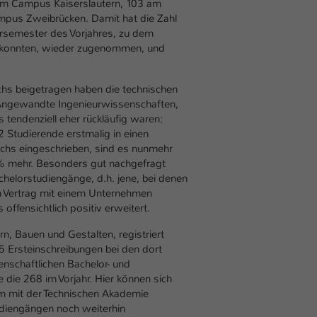
einwandfrei funktioniert.
am Campus Kaiserslautern, 103 am
mpus Zweibrücken. Damit hat die Zahl
Name
Cookie-Informationen anzeigen
cookie_optin
ersemester des Vorjahres, zu dem
 konnten, wieder zugenommen, und
Anbieter
TYPO3
Marketing
Diese Cookies werden verwendet um das Nutzungsverhalten der
hs beigetragen haben die technischen
Laufzeit
1 Jahr
Besucher auf der Website nachzuverfolgen. Die erhobenen Daten
 Angewandte Ingenieurwissenschaften,
werden anonymisiert und ausschließlich für interne Zwecke
s tendenziell eher rückläufig waren:
Dieses Cookie wird verwendet, um Ihre Cookie-
Zweck
verwendet.
 Studierende erstmalig in einen
Einstellungen für diese Website zu speichern.
chs eingeschrieben, sind es nunmehr
Name
Cookie-Informationen anzeigen
_pk_*.*
% mehr. Besonders gut nachgefragt
chelorstudiengänge, d.h. jene, bei denen
Name
SgCookieOptin.lastPreferences
Anbieter
Hochschule Kaiserslautern
n Vertrag mit einem Unternehmen
Externe Inhalte
offensichtlich positiv erweitert.
Anbieter
TYPO3
Wir verwenden auf unserer Website externe Inhalte (Youtube,
Laufzeit
7 Tage
Vimeo, Issuu), um Ihnen zusätzliche Informationen anzubieten.
n, Bauen und Gestalten, registriert
Laufzeit
1 Jahr
 Ersteinschreibungen bei den dort
Cookie von Matomo für Website-Analysen.
enschaftlichen Bachelor- und
Zweck
Erzeugt statistische Daten darüber, wie der
Dieser Wert speichert Ihre Consent-
die 268 im Vorjahr. Hier können sich
Besucher die Website nutzt.
Einstellungen. Unter anderem eine zufällig
 mit der Technischen Akademie
Zweck
generierte ID, für die historische Speicherung
diengängen noch weiterhin