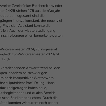
Laufzeit
1 Tag
zweiter Zweibrücker Fachbereich wieder
ter 24/25 stehen 175 aus dem Vorjahr
Dieser Cookie teilt der Webseite mit, ob ein
deutet. Insgesamt sind die
Zweck
Besucher im Typo3-Backend angemeldet ist und
gängen in etwa konstant; der neue, viel
Rechte besitzt diese zu verwalten.
 Physician Assistant konnte die
füllen. Auch der Masterstudiengang
3 Einschreibungen einen bemerkenswerten
 Wintersemester 2024/25 insgesamt
 Vergleich zum Wintersemester 2023/24
er 12 %.
zu verzeichnenden Abwärtstrend bei den
ppen, sondern bei schwierigen
em hoch kompetitiven Wettbewerb
schulpräsident Prof. Dr.-Ing. Hans-
 dazu beigetragen haben neue,
ufsbegleitenden und dualen Bereich
dische Studierende richten. Durch die
vitäten konnten wir zudem noch besser