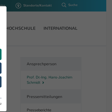
Suche
gins
Standorte/Kontakt
HOCHSCHULE
INTERNATIONAL
Ansprechperson
Prof. Dr.-Ing. Hans-Joachim
Colourbox
Schmidt
Pressemitteilungen
z
Presseberichte