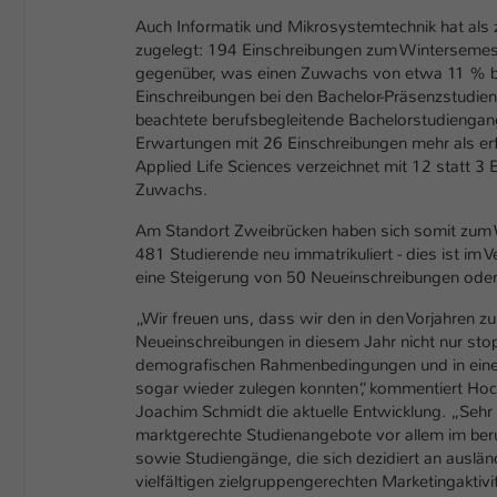
Auch Informatik und Mikrosystemtechnik hat als 
zugelegt: 194 Einschreibungen zum Wintersemes
gegenüber, was einen Zuwachs von etwa 11 % be
Einschreibungen bei den Bachelor-Präsenzstudien
beachtete berufsbegleitende Bachelorstudiengang
Erwartungen mit 26 Einschreibungen mehr als er
Applied Life Sciences verzeichnet mit 12 statt 
Zuwachs.
Am Standort Zweibrücken haben sich somit zum
481 Studierende neu immatrikuliert - dies ist im
eine Steigerung von 50 Neueinschreibungen od
„Wir freuen uns, dass wir den in den Vorjahren 
Neueinschreibungen in diesem Jahr nicht nur sto
demografischen Rahmenbedingungen und in ein
sogar wieder zulegen konnten“, kommentiert Hoch
Joachim Schmidt die aktuelle Entwicklung. „Sehr
marktgerechte Studienangebote vor allem im ber
sowie Studiengänge, die sich dezidiert an auslän
vielfältigen zielgruppengerechten Marketingakti