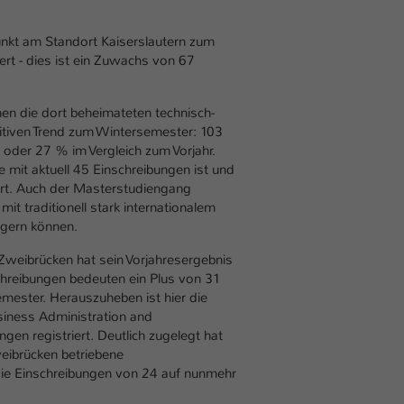
Ihrer vorgenommen Einstellungen, falls der
Webseiten-Betreiber dies eingestellt hat.
unkt am Standort Kaiserslautern zum
rt - dies ist ein Zuwachs von 67
Name
fe_typo_user / PHPSESSID
n die dort beheimateten technisch-
Anbieter
TYPO3
itiven Trend zum Wintersemester: 103
 oder 27 % im Vergleich zum Vorjahr.
Laufzeit
1 Woche
it aktuell 45 Einschreibungen ist und
rt. Auch der Masterstudiengang
Dieses Cookie ist ein Standard-Session-Cookie
t traditionell stark internationalem
von TYPO3. Es speichert im Fall eines Intranet-
41 % steigern können.
Zweck
Logins die Session-ID. So kann der eingeloggte
Zweibrücken hat sein Vorjahresergebnis
Benutzer wiedererkannt werden und es wird
chreibungen bedeuten ein Plus von 31
ihm Zugang zu geschützten Bereichen gewährt.
mester. Herauszuheben ist hier die
iness Administration and
n registriert. Deutlich zugelegt hat
Name
be_typo_user
eibrücken betriebene
die Einschreibungen von 24 auf nunmehr
Anbieter
TYPO3