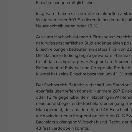
Einschreibungen möglich sind.
Insgesamt haben sich somit zum aktuellen Zeitp
Wintersemester 507 Studierende neu immatrikulie
Neueinschreibungen oder 15 %.
Auch am Hochschulstandort Pirmasens verzeichne
naturwissenschaftlichen Studiengänge einen pos
Einschreibungen bedeuten ein sattes Plus von 22
Der Bachelorstudiengang Angewandte Pharmazie m
bleibt das nachgefragteste Angebot am Studieno
Refinement of Polymer and Composite Products mi
Klientel hat seine Einschreibezahlen um 
Der Fachbereich Betriebswirtschaft am Standort 
ebenfalls übertreffen können: Nunmehr 287 Eins
oder 12 % gegenüber dem letztjährigen Winterse
neue berufsbegleitende Bachelorstudiengang Bus
Management, der aus dem Stand 45 Einschreibunge
auch wieder der in Kooperation mit dem OLG Zw
Bachelorstudiengang Wirtschaft und Recht, der 
43 fast verdoppeln konnte.