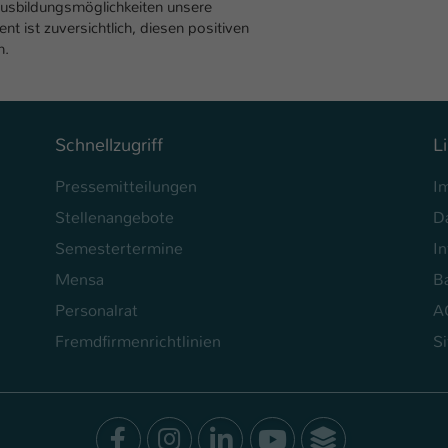
Ausbildungsmöglichkeiten unsere
nt ist zuversichtlich, diesen positiven
n.
Schnellzugriff
L
Pressemitteilungen
I
Stellenangebote
D
Semestertermine
In
Mensa
Ba
Personalrat
A
Fremdfirmenrichtlinien
S
Facebook
Instagram
LinkedIn
Youtube
SocialWal