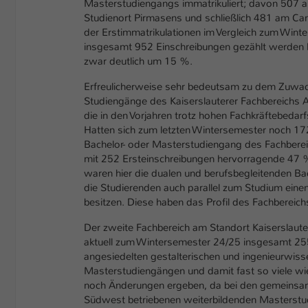
Masterstudiengangs immatrikuliert; davon 507 
Studienort Pirmasens und schließlich 481 am Ca
der Erstimmatrikulationen im Vergleich zum Wint
insgesamt 952 Einschreibungen gezählt werden
zwar deutlich um 15 %.
Erfreulicherweise sehr bedeutsam zu dem Zuwac
Studiengänge des Kaiserslauterer Fachbereichs
die in den Vorjahren trotz hohen Fachkräftebedarf
Hatten sich zum letzten Wintersemester noch 172
Bachelor- oder Masterstudiengang des Fachberei
mit 252 Ersteinschreibungen hervorragende 47 
waren hier die dualen und berufsbegleitenden Ba
die Studierenden auch parallel zum Studium eine
besitzen. Diese haben das Profil des Fachbereichs 
Der zweite Fachbereich am Standort Kaiserslauter
aktuell zum Wintersemester 24/25 insgesamt 255
angesiedelten gestalterischen und ingenieurwiss
Masterstudiengängen und damit fast so viele wie 
noch Änderungen ergeben, da bei den gemeinsam
Südwest betriebenen weiterbildenden Masterstu