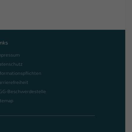
inks
mpressum
atenschutz
formationspflichten
rrierefreiheit
GG-Beschwerdestelle
itemap
l