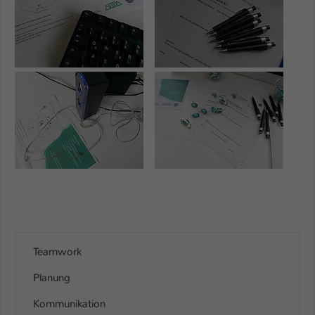
Name
be_typo_user
Anbieter
TYPO3
Show larger version
Show larger version
Laufzeit
1 Tag
Dieser Cookie teilt der Webseite mit, ob
ein Besucher im Typo3-Backend
Zweck
angemeldet ist und Rechte besitzt diese
zu verwalten.
Teamwork
Planung
Kommunikation