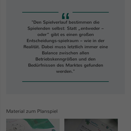
Einstellungen. Unter anderem eine zufällig
generierte ID, für die historische
Zweck
Speicherung Ihrer vorgenommen
Einstellungen, falls der Webseiten-
"Den Spielverlauf bestimmen die
Betreiber dies eingestellt hat.
Spielenden selbst: Statt „entweder –
oder“ gibt es einen großen
Entscheidungs-spielraum – wie in der
Name
fe_typo_user / PHPSESSID
Realität. Dabei muss letztlich immer eine
Balance zwischen allen
Anbieter
TYPO3
Betriebskenngrößen und den
Bedürfnissen des Marktes gefunden
Laufzeit
werden."
1 Woche
Dieses Cookie ist ein Standard-Session-
Cookie von TYPO3. Es speichert im Fall
eines Intranet-Logins die Session-ID. So
Zweck
kann der eingeloggte Benutzer
wiedererkannt werden und es wird ihm
Material zum Planspiel
Zugang zu geschützten Bereichen
Show larger version
Show larger version
gewährt.