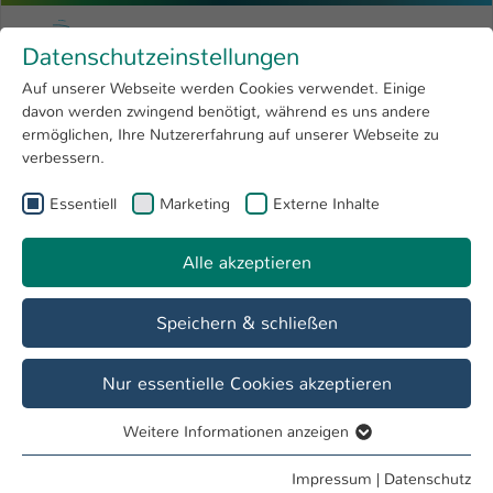
Zum Hauptinhalt springen
Menu
Hochschule Kaiserslautern
Datenschutzeinstellungen
Studium
Open submenu
8
Auf unserer Webseite werden Cookies verwendet. Einige
davon werden zwingend benötigt, während es uns andere
Sie sind hier:
Forschung
Open submenu
4
Menschen und Projekte
ermöglichen, Ihre Nutzererfahrung auf unserer Webseite zu
verbessern.
Hochschule
Open submenu
8
Essentiell
Marketing
Externe Inhalte
International
Open submenu
8
Alle akzeptieren
Speichern & schließen
Nur essentielle Cookies akzeptieren
Weitere Informationen anzeigen
Essentiell
Essentielle Cookies werden für grundlegende Funktionen
Impressum
|
Datenschutz