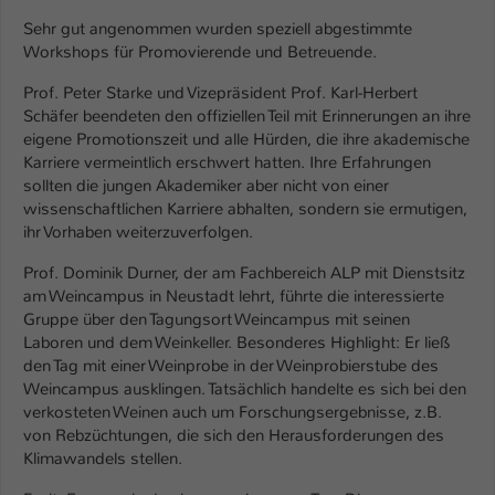
Einstellungen. Unter anderem eine zufällig
Sehr gut angenommen wurden speziell abgestimmte
generierte ID, für die historische
Zweck
Workshops für Promovierende und Betreuende.
Speicherung Ihrer vorgenommen
Einstellungen, falls der Webseiten-
Prof. Peter Starke und Vizepräsident Prof. Karl-Herbert
Betreiber dies eingestellt hat.
Schäfer beendeten den offiziellen Teil mit Erinnerungen an ihre
eigene Promotionszeit und alle Hürden, die ihre akademische
Karriere vermeintlich erschwert hatten. Ihre Erfahrungen
Name
fe_typo_user / PHPSESSID
sollten die jungen Akademiker aber nicht von einer
wissenschaftlichen Karriere abhalten, sondern sie ermutigen,
Anbieter
TYPO3
ihr Vorhaben weiterzuverfolgen.
Laufzeit
1 Woche
Prof. Dominik Durner, der am Fachbereich ALP mit Dienstsitz
am Weincampus in Neustadt lehrt, führte die interessierte
Dieses Cookie ist ein Standard-Session-
Gruppe über den Tagungsort Weincampus mit seinen
Cookie von TYPO3. Es speichert im Fall
Laboren und dem Weinkeller. Besonderes Highlight: Er ließ
den Tag mit einer Weinprobe in der Weinprobierstube des
eines Intranet-Logins die Session-ID. So
Weincampus ausklingen. Tatsächlich handelte es sich bei den
Zweck
kann der eingeloggte Benutzer
verkosteten Weinen auch um Forschungsergebnisse, z.B.
wiedererkannt werden und es wird ihm
von Rebzüchtungen, die sich den Herausforderungen des
Zugang zu geschützten Bereichen
Klimawandels stellen.
gewährt.