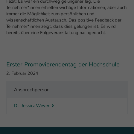
Fazit: Es war ein durchweg gelungener Tag. Die
Teilnehmer*innen erhielten wichtige Informationen, aber auch
Name
be_typo_user
immer die Möglichkeit zum persönlichen und
wissenschaftlichen Austausch. Das positive Feedback der
Anbieter
TYPO3
Teilnehmer*innen zeigt, dass dies gelungen ist. Es wird
bereits über eine Folgeveranstaltung nachgedacht.
Laufzeit
1 Tag
Dieser Cookie teilt der Webseite mit, ob
ein Besucher im Typo3-Backend
Zweck
angemeldet ist und Rechte besitzt diese
Erster Promovierendentag der Hochschule
zu verwalten.
2. Februar 2024
Ansprechperson
Dr. Jessica Weyer