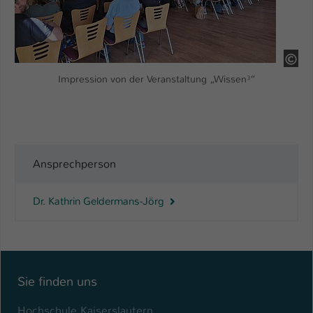
HS
Impression von der Veranstaltung „Wissen³“
Ansprechperson
Dr. Kathrin Geldermans-Jörg
Sie finden uns
Hochschule Kaiserslautern