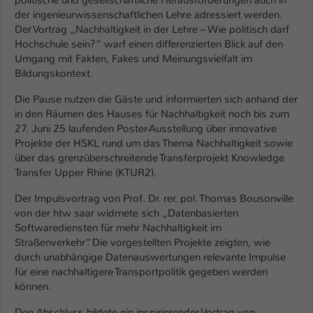
politische und gesellschaftliche Herausforderungen auch in
Einstellungen. Unter anderem eine zufällig
der ingenieurwissenschaftlichen Lehre adressiert werden.
generierte ID, für die historische
Zweck
Der Vortrag „Nachhaltigkeit in der Lehre – Wie politisch darf
Speicherung Ihrer vorgenommen
Hochschule sein?“ warf einen differenzierten Blick auf den
Einstellungen, falls der Webseiten-
Umgang mit Fakten, Fakes und Meinungsvielfalt im
Betreiber dies eingestellt hat.
Bildungskontext.
Die Pause nutzen die Gäste und informierten sich anhand der
Name
fe_typo_user / PHPSESSID
in den Räumen des Hauses für Nachhaltigkeit noch bis zum
27. Juni 25 laufenden Poster-Ausstellung über innovative
Anbieter
TYPO3
Projekte der HSKL rund um das Thema Nachhaltigkeit sowie
über das grenzüberschreitende Transferprojekt Knowledge
Laufzeit
1 Woche
Transfer Upper Rhine (KTUR2).
Der Impulsvortrag von Prof. Dr. rer. pol. Thomas Bousonville
Dieses Cookie ist ein Standard-Session-
von der htw saar widmete sich „Datenbasierten
Cookie von TYPO3. Es speichert im Fall
Softwarediensten für mehr Nachhaltigkeit im
eines Intranet-Logins die Session-ID. So
Straßenverkehr“. Die vorgestellten Projekte zeigten, wie
Zweck
kann der eingeloggte Benutzer
durch unabhängige Datenauswertungen relevante Impulse
wiedererkannt werden und es wird ihm
für eine nachhaltigere Transportpolitik gegeben werden
Zugang zu geschützten Bereichen
können.
gewährt.
Den Abschluss bildete ein inspirierender Vortrag von