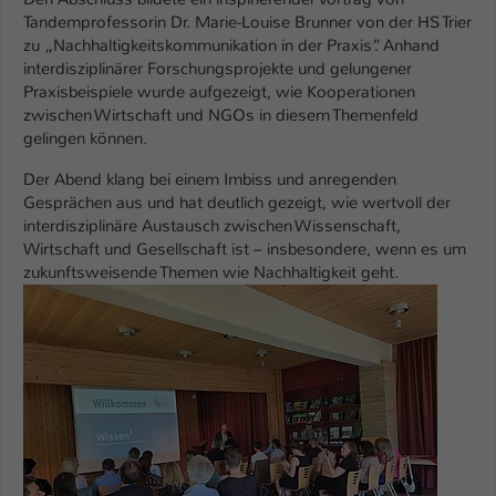
Tandemprofessorin Dr. Marie-Louise Brunner von der HS Trier
Name
be_typo_user
zu „Nachhaltigkeitskommunikation in der Praxis“. Anhand
interdisziplinärer Forschungsprojekte und gelungener
Anbieter
TYPO3
Praxisbeispiele wurde aufgezeigt, wie Kooperationen
zwischen Wirtschaft und NGOs in diesem Themenfeld
Laufzeit
1 Tag
gelingen können.
Der Abend klang bei einem Imbiss und anregenden
Dieser Cookie teilt der Webseite mit, ob
Gesprächen aus und hat deutlich gezeigt, wie wertvoll der
ein Besucher im Typo3-Backend
Zweck
interdisziplinäre Austausch zwischen Wissenschaft,
angemeldet ist und Rechte besitzt diese
Wirtschaft und Gesellschaft ist – insbesondere, wenn es um
zu verwalten.
zukunftsweisende Themen wie Nachhaltigkeit geht.
Show larger version