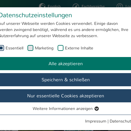
English
Fachbereiche
Lo
Datenschutzeinstellungen
Auf unserer Webseite werden Cookies verwendet. Einige davon
werden zwingend benötigt, während es uns andere ermöglichen, Ihre
STUDIUM
FORSCHUNG
Nutzererfahrung auf unserer Webseite zu verbessern.
Essentiell
Marketing
Externe Inhalte
Die Energiewende mitgestalten
te
Alle akzeptieren
Show larger version
werk
Speichern & schließen
m
Nur essentielle Cookies akzeptieren
Energien
enlernen
Weitere Informationen anzeigen
Essentiell
chutz
lich. Um
Essentielle Cookies werden für grundlegende Funktionen der
Impressum
|
Datenschut
e zum
Webseite benötigt. Dadurch ist gewährleistet, dass die Webseite
ich aus