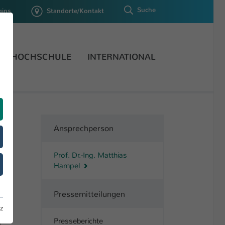
Suche
gins
Standorte/Kontakt
HOCHSCHULE
INTERNATIONAL
Ansprechperson
Prof. Dr.-Ing. Matthias
Hampel
Pressemitteilungen
z
Presseberichte