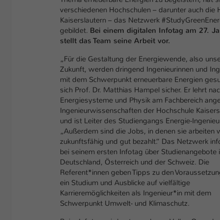
verschiedenen Hochschulen – darunter auch die 
Kaiserslautern – das Netzwerk #StudyGreenEne
gebildet.
Bei einem digitalen Infotag am 27. J
stellt das Team seine Arbeit vor.
„Für die Gestaltung der Energiewende, also unse
Zukunft, werden dringend Ingenieurinnen und Ing
mit dem Schwerpunkt erneuerbare Energien gesuch
sich Prof. Dr. Matthias Hampel sicher. Er lehrt na
Energiesysteme und Physik am Fachbereich an
Ingenieurwissenschaften der Hochschule Kaisers
und ist Leiter des Studiengangs Energie-Ingenie
„Außerdem sind die Jobs, in denen sie arbeiten 
zukunftsfähig und gut bezahlt.“ Das Netzwerk inf
bei seinem ersten Infotag über Studienangebote 
Deutschland, Österreich und der Schweiz. Die
Referent*innen geben Tipps zu den Voraussetzun
ein Studium und Ausblicke auf vielfältige
Karrieremöglichkeiten als Ingenieur*in mit dem
Schwerpunkt Umwelt- und Klimaschutz.