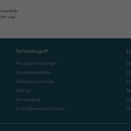
ochschule
 Ulm und
Schnellzugriff
L
Pressemitteilungen
I
Stellenangebote
D
Semestertermine
In
Mensa
Ba
Personalrat
A
Fremdfirmenrichtlinien
S