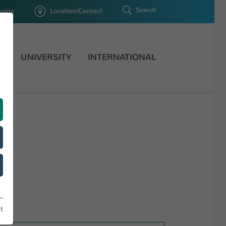
Search
ogins
Location/Contact
H
UNIVERSITY
INTERNATIONAL
lden.
t