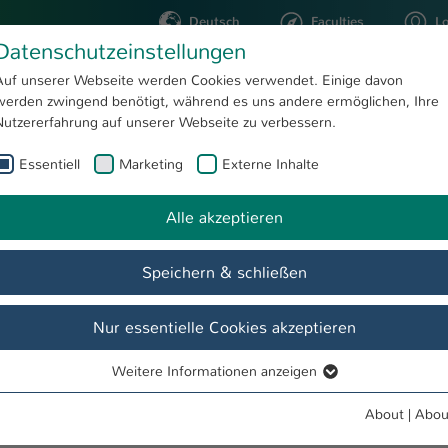
Deutsch
Faculties
L
Datenschutzeinstellungen
Kaiserslautern
Auf unserer Webseite werden Cookies verwendet. Einige davon
werden zwingend benötigt, während es uns andere ermöglichen, Ihre
STUDYING
RESEARC
Nutzererfahrung auf unserer Webseite zu verbessern.
Essentiell
Marketing
Externe Inhalte
Alle akzeptieren
Speichern & schließen
önnen Sie sich hier mit Ihren Email-Account Daten am Intranet anme
t derzeitig nur auf dieser Seite möglich ist.
Nur essentielle Cookies akzeptieren
Weitere Informationen anzeigen
Essentiell
Essentielle Cookies werden für grundlegende Funktionen der
About
|
Abou
Webseite benötigt. Dadurch ist gewährleistet, dass die Webseite