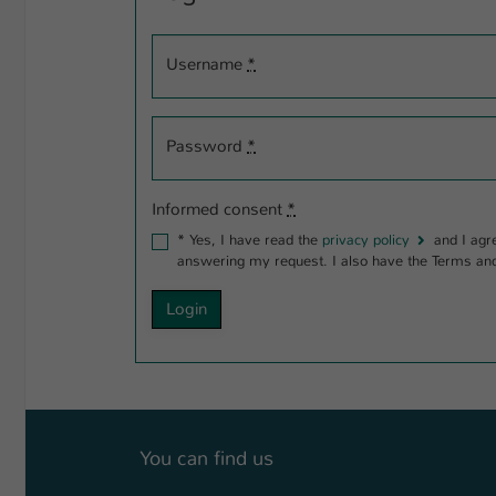
Username
*
Password
*
Informed consent
*
*
Yes, I have read the
privacy policy
and I agree that the data I provide will be collected and stored electronically. My data will be strictly earmarked for processing and
answering my request. I also have th
You can find us