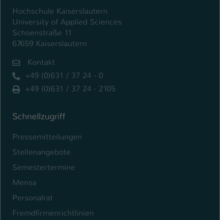
Hochschule Kaiserslautern
Name
be_typo_user
University of Applied Sciences
Schoenstraße 11
Anbieter
TYPO3
67659 Kaiserslautern
Laufzeit
1 Tag
Kontakt
+49 (0)631 / 37 24 - 0
Dieser Cookie teilt der Webseite mit, ob
+49 (0)631 / 37 24 - 2105
ein Besucher im Typo3-Backend
Zweck
angemeldet ist und Rechte besitzt diese
zu verwalten.
Schnellzugriff
Pressemitteilungen
Stellenangebote
Semestertermine
Mensa
Personalrat
Fremdfirmenrichtlinien