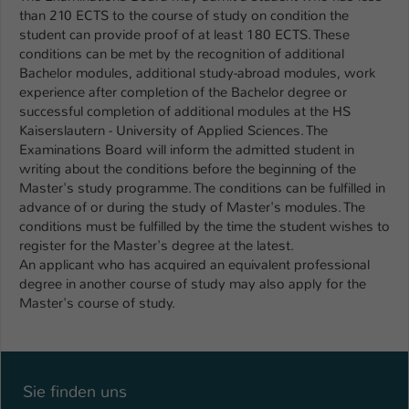
Einstellungen. Unter anderem eine zufällig
than 210 ECTS to the course of study on condition the
generierte ID, für die historische
student can provide proof of at least 180 ECTS. These
Zweck
Speicherung Ihrer vorgenommen
conditions can be met by the recognition of additional
Einstellungen, falls der Webseiten-
Bachelor modules, additional study-abroad modules, work
Betreiber dies eingestellt hat.
experience after completion of the Bachelor degree or
successful completion of additional modules at the HS
Kaiserslautern - University of Applied Sciences. The
Name
fe_typo_user / PHPSESSID
Examinations Board will inform the admitted student in
writing about the conditions before the beginning of the
Anbieter
TYPO3
Master's study programme. The conditions can be fulfilled in
advance of or during the study of Master's modules. The
Laufzeit
1 Woche
conditions must be fulfilled by the time the student wishes to
register for the Master's degree at the latest.
Dieses Cookie ist ein Standard-Session-
An applicant who has acquired an equivalent professional
Cookie von TYPO3. Es speichert im Fall
degree in another course of study may also apply for the
eines Intranet-Logins die Session-ID. So
Master's course of study.
Zweck
kann der eingeloggte Benutzer
wiedererkannt werden und es wird ihm
Zugang zu geschützten Bereichen
gewährt.
Sie finden uns