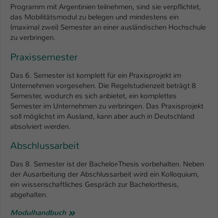
Einstellungen. Unter anderem eine zufällig
Programm mit Argentinien teilnehmen, sind sie verpflichtet,
generierte ID, für die historische
das Mobilitätsmodul zu belegen und mindestens ein
Zweck
Speicherung Ihrer vorgenommen
(maximal zwei) Semester an einer ausländischen Hochschule
Einstellungen, falls der Webseiten-
zu verbringen.
Betreiber dies eingestellt hat.
Praxissemester
Das 6. Semester ist komplett für ein Praxisprojekt im
Name
fe_typo_user / PHPSESSID
Unternehmen vorgesehen. Die Regelstudienzeit beträgt 8
Semester, wodurch es sich anbietet, ein komplettes
Anbieter
TYPO3
Semester im Unternehmen zu verbringen. Das Praxisprojekt
soll möglichst im Ausland, kann aber auch in Deutschland
Laufzeit
1 Woche
absolviert werden.
Dieses Cookie ist ein Standard-Session-
Abschlussarbeit
Cookie von TYPO3. Es speichert im Fall
eines Intranet-Logins die Session-ID. So
Das 8. Semester ist der Bachelor-Thesis vorbehalten. Neben
Zweck
kann der eingeloggte Benutzer
der Ausarbeitung der Abschlussarbeit wird ein Kolloquium,
wiedererkannt werden und es wird ihm
ein wissenschaftliches Gespräch zur Bachelorthesis,
Zugang zu geschützten Bereichen
abgehalten.
gewährt.
Modulhandbuch