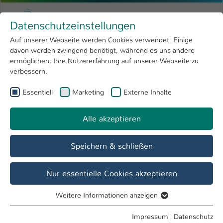
Zum Hauptinhalt springen
Menu
Hochschule Kaiserslautern
Datenschutzeinstellungen
Studium
Open submenu
8
Auf unserer Webseite werden Cookies verwendet. Einige
davon werden zwingend benötigt, während es uns andere
Sie sind hier:
Forschung
Open submenu
4
Bachelor
ermöglichen, Ihre Nutzererfahrung auf unserer Webseite zu
verbessern.
Hochschule
Open submenu
8
Essentiell
Marketing
Externe Inhalte
Bachelor Finanzdienstleistungen
International
Open submenu
8
Alle akzeptieren
Speichern & schließen
Nur essentielle Cookies akzeptieren
Weitere Informationen anzeigen
Essentiell
Essentielle Cookies werden für grundlegende Funktionen
Impressum
|
Datenschutz