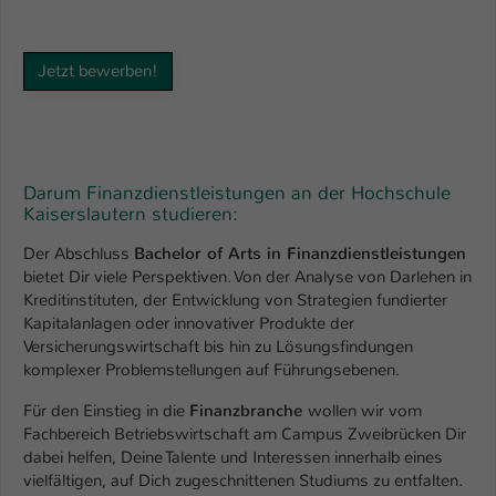
Name
be_typo_user
Jetzt bewerben!
Anbieter
TYPO3
Laufzeit
1 Tag
Dieser Cookie teilt der Webseite mit, ob
Darum Finanzdienstleistungen an der Hochschule
ein Besucher im Typo3-Backend
Kaiserslautern studieren:
Zweck
angemeldet ist und Rechte besitzt diese
Der Abschluss
Bachelor of Arts in Finanzdienstleistungen
zu verwalten.
bietet Dir viele Perspektiven. Von der Analyse von Darlehen in
Kreditinstituten, der Entwicklung von Strategien fundierter
Kapitalanlagen oder innovativer Produkte der
Versicherungswirtschaft bis hin zu Lösungsfindungen
komplexer Problemstellungen auf Führungsebenen.
Für den Einstieg in die
Finanzbranche
wollen wir vom
Fachbereich Betriebswirtschaft am Campus Zweibrücken Dir
dabei helfen, Deine Talente und Interessen innerhalb eines
vielfältigen, auf Dich zugeschnittenen Studiums zu entfalten.