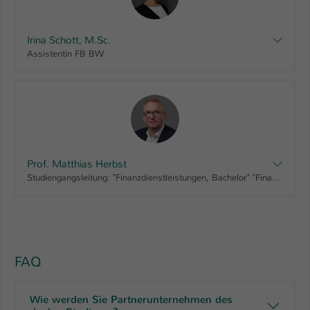
Irina Schott, M.Sc.
Assistentin FB BW
Prof. Matthias Herbst
Studiengangsleitung: "Finanzdienstleistungen, Bachelor" "Finanzdienstleistungen - dual, Bachelor", Vorsitz Prüfungsausschuss: "Finanzberatung für Unternehmen und Privatkunden, Bachelor" "Pension Management, Master", Fachkommission BW Bachelor Finanzberatung für Unternehmen und Privatkunden (Fernstudiengang), Course Board Bachelor FB BW, Course Board Master Financial Planning und Financial Sales Management, Prüfungsausschuss BW Bachelor Finanzberatung für Unternehmen und Privatkunden (Fernstudiengang), Prüfungsausschuss BW Master Financial Planning und Financial Sales Management, Prüfungsausschuss BW Zertifizierte*r Fördermittelberater*in (HS), Vertrauensprofessor FB BW
FAQ
Wie werden Sie Partnerunternehmen des