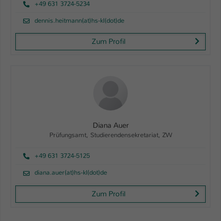
+49 631 3724-5234
dennis.heitmann(at)hs-kl(dot)de
Zum Profil
Diana Auer
Prüfungsamt, Studierendensekretariat, ZW
+49 631 3724-5125
diana.auer(at)hs-kl(dot)de
Zum Profil