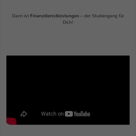
Einstellungen. Unter anderem eine zufällig
generierte ID, für die historische
Zweck
Speicherung Ihrer vorgenommen
Dann ist
Finanzdienstleistungen
– der Studiengang für
Einstellungen, falls der Webseiten-
Dich!
Betreiber dies eingestellt hat.
Name
fe_typo_user / PHPSESSID
Anbieter
TYPO3
Laufzeit
1 Woche
Dieses Cookie ist ein Standard-Session-
Cookie von TYPO3. Es speichert im Fall
eines Intranet-Logins die Session-ID. So
Zweck
kann der eingeloggte Benutzer
wiedererkannt werden und es wird ihm
Zugang zu geschützten Bereichen
gewährt.