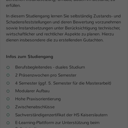
Einstellungen. Unter anderem eine zufällig
erfüllen.
generierte ID, für die historische
Zweck
Speicherung Ihrer vorgenommen
In diesem Studiengang lernen Sie selbständig Zustands- und
Einstellungen, falls der Webseiten-
Schadensfeststellungen und deren Bewertung vorzunehmen
Betreiber dies eingestellt hat.
sowie Instandsetzungen unter Berücksichtigung technischer,
wirtschaftlicher und rechtlicher Aspekte zu planen. Hierzu
dienen insbesondere die zu erstellenden Gutachten.
Name
fe_typo_user / PHPSESSID
Infos zum Studiengang
Anbieter
TYPO3
Berufsbegleitendes - duales Studium
Laufzeit
1 Woche
2 Präsenzwochen pro Semester
Dieses Cookie ist ein Standard-Session-
4 Semester (ggf. 5. Semester für die Masterarbeit)
Cookie von TYPO3. Es speichert im Fall
Modularer Aufbau
eines Intranet-Logins die Session-ID. So
Hohe Praxisorientierung
Zweck
kann der eingeloggte Benutzer
Zwischenabschlüsse
wiedererkannt werden und es wird ihm
Zugang zu geschützten Bereichen
Sachverständigenzertifikat der HS Kaiserslautern
gewährt.
E-Learning-Plattform zur Unterstützung beim