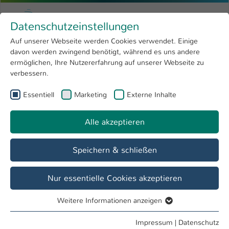
Zum Hauptinhalt springen
Menu
Hochschule Kaiserslautern
Datenschutzeinstellungen
Studium
Open submenu
8
Auf unserer Webseite werden Cookies verwendet. Einige
davon werden zwingend benötigt, während es uns andere
Sie sind hier:
Forschung
Open submenu
4
Weiterbildende Studiengänge | TAS
ermöglichen, Ihre Nutzererfahrung auf unserer Webseite zu
verbessern.
Hochschule
Open submenu
8
Fachbereich
Essentiell
Marketing
Externe Inhalte
International
Open submenu
8
Bauen und Gestalten
Alle akzeptieren
Übersicht
Studieninteressierte
Studierende
Speichern & schließen
Bauschäden, Baumängel und
Nur essentielle Cookies akzeptieren
Instandsetzungsplanung
Weiterbildender Studiengang
Weitere Informationen anzeigen
Essentiell
Essentielle Cookies werden für grundlegende Funktionen
Impressum
|
Datenschutz