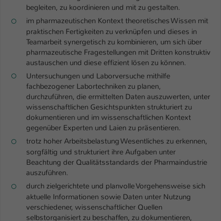
begleiten, zu koordinieren und mit zu gestalten.
Name
be_typo_user
im pharmazeutischen Kontext theoretisches Wissen mit
praktischen Fertigkeiten zu verknüpfen und dieses in
Anbieter
TYPO3
Teamarbeit synergetisch zu kombinieren, um sich über
pharmazeutische Fragestellungen mit Dritten konstruktiv
Laufzeit
1 Tag
austauschen und diese effizient lösen zu können.
Untersuchungen und Laborversuche mithilfe
Dieser Cookie teilt der Webseite mit, ob
fachbezogener Labortechniken zu planen,
ein Besucher im Typo3-Backend
durchzuführen, die ermittelten Daten auszuwerten, unter
Zweck
angemeldet ist und Rechte besitzt diese
wissenschaftlichen Gesichtspunkten strukturiert zu
zu verwalten.
dokumentieren und im wissenschaftlichen Kontext
gegenüber Experten und Laien zu präsentieren.
trotz hoher Arbeitsbelastung Wesentliches zu erkennen,
sorgfältig und strukturiert ihre Aufgaben unter
Beachtung der Qualitätsstandards der Pharmaindustrie
auszuführen.
durch zielgerichtete und planvolle Vorgehensweise sich
aktuelle Informationen sowie Daten unter Nutzung
verschiedener, wissenschaftlicher Quellen
selbstorganisiert zu beschaffen, zu dokumentieren,