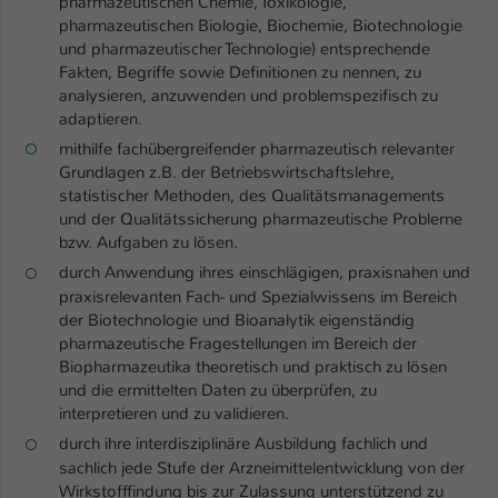
pharmazeutischen Chemie, Toxikologie,
Einstellungen. Unter anderem eine zufällig
pharmazeutischen Biologie, Biochemie, Biotechnologie
generierte ID, für die historische
Zweck
und pharmazeutischer Technologie) entsprechende
Speicherung Ihrer vorgenommen
Fakten, Begriffe sowie Definitionen zu nennen, zu
Einstellungen, falls der Webseiten-
analysieren, anzuwenden und problemspezifisch zu
Betreiber dies eingestellt hat.
adaptieren.
mithilfe fachübergreifender pharmazeutisch relevanter
Grundlagen z.B. der Betriebswirtschaftslehre,
Name
fe_typo_user / PHPSESSID
statistischer Methoden, des Qualitätsmanagements
und der Qualitätssicherung pharmazeutische Probleme
Anbieter
TYPO3
bzw. Aufgaben zu lösen.
Laufzeit
1 Woche
durch Anwendung ihres einschlägigen, praxisnahen und
praxisrelevanten Fach- und Spezialwissens im Bereich
Dieses Cookie ist ein Standard-Session-
der Biotechnologie und Bioanalytik eigenständig
pharmazeutische Fragestellungen im Bereich der
Cookie von TYPO3. Es speichert im Fall
Biopharmazeutika theoretisch und praktisch zu lösen
eines Intranet-Logins die Session-ID. So
und die ermittelten Daten zu überprüfen, zu
Zweck
kann der eingeloggte Benutzer
interpretieren und zu validieren.
wiedererkannt werden und es wird ihm
Zugang zu geschützten Bereichen
durch ihre interdisziplinäre Ausbildung fachlich und
gewährt.
sachlich jede Stufe der Arzneimittelentwicklung von der
Wirkstofffindung bis zur Zulassung unterstützend zu