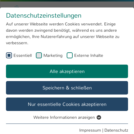
Zum Hauptinhalt springen
Menu
Hochschule Kaiserslautern
Datenschutzeinstellungen
Studium
Open submenu
8
Auf unserer Webseite werden Cookies verwendet. Einige
davon werden zwingend benötigt, während es uns andere
Sie sind hier:
Forschung
Open submenu
4
Studieninteressierte
ermöglichen, Ihre Nutzererfahrung auf unserer Webseite zu
verbessern.
Hochschule
Open submenu
8
Fachbereich
Essentiell
Marketing
Externe Inhalte
International
Open submenu
8
Angewandte Ingenieurwissenschaften
Alle akzeptieren
Übersicht
Studieninteressierte
Studierende
Speichern & schließen
Zulassungsbedingungen für das Studium in
Nur essentielle Cookies akzeptieren
den Bachelorstudiengängen des
Fachbereiches Angewandte
Weitere Informationen anzeigen
Ingenieurwissenschaften
Essentiell
Essentielle Cookies werden für grundlegende Funktionen
Impressum
|
Datenschutz
Die Zulassung zum Studium an der Hochschule