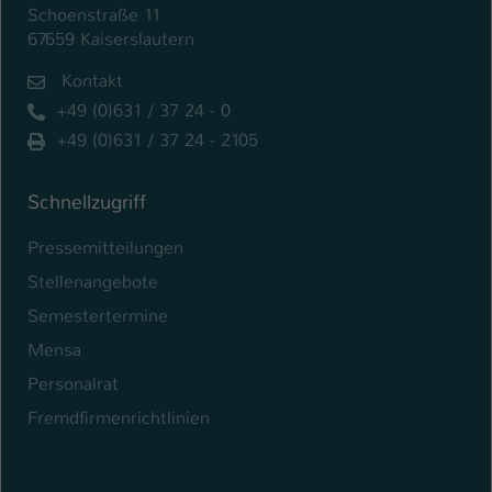
Schoenstraße 11
Name
67659 Kaiserslautern
be_typo_user
Kontakt
Anbieter
TYPO3
+49 (0)631 / 37 24 - 0
Laufzeit
1 Tag
+49 (0)631 / 37 24 - 2105
Dieser Cookie teilt der Webseite mit, ob
Schnellzugriff
ein Besucher im Typo3-Backend
Zweck
angemeldet ist und Rechte besitzt diese
Pressemitteilungen
zu verwalten.
Stellenangebote
Semestertermine
Mensa
Personalrat
Fremdfirmenrichtlinien