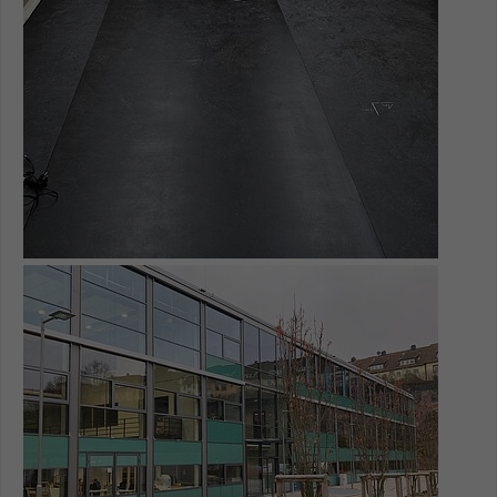
Name
be_typo_user
Anbieter
TYPO3
Laufzeit
1 Tag
Dieser Cookie teilt der Webseite mit, ob
ein Besucher im Typo3-Backend
Zweck
angemeldet ist und Rechte besitzt diese
zu verwalten.
Show larger version for: