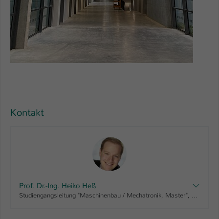
Kontakt
Prof. Dr.-Ing. Heiko Heß
Studiengangsleitung "Maschinenbau / Mechatronik, Master", Vorsitz Prüfungsausschuss: "Elektrotechnik und Informationstechnik, Master" "Maschinenbau / Mechatronik, Master" "Master Elektrotechnik berufsbegleitend, Master" "Master Prozesstechnik berufsbegleitend, Master", Prüfungsausschuss AING Master