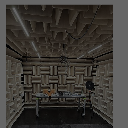
Einstellungen. Unter anderem eine zufällig
Show larger version for:
generierte ID, für die historische
Zweck
Speicherung Ihrer vorgenommen
Einstellungen, falls der Webseiten-
Betreiber dies eingestellt hat.
Name
fe_typo_user / PHPSESSID
Anbieter
TYPO3
Laufzeit
1 Woche
Dieses Cookie ist ein Standard-Session-
Cookie von TYPO3. Es speichert im Fall
eines Intranet-Logins die Session-ID. So
Zweck
kann der eingeloggte Benutzer
wiedererkannt werden und es wird ihm
Zugang zu geschützten Bereichen
gewährt.