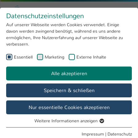
Zum Hauptinhalt springen
Menu
Hochschule Kaiserslautern
Datenschutzeinstellungen
Studium
Open submenu
8
Auf unserer Webseite werden Cookies verwendet. Einige
davon werden zwingend benötigt, während es uns andere
Sie sind hier:
Forschung
Open submenu
4
Labore
ermöglichen, Ihre Nutzererfahrung auf unserer Webseite zu
verbessern.
Hochschule
Open submenu
8
Fachbereich
Essentiell
Marketing
Externe Inhalte
International
Open submenu
8
Angewandte Ingenieurwissenschaften
Alle akzeptieren
Übersicht
Studieninteressierte
Studierende
Speichern & schließen
Labor H 0.084 - Technische Akustik
Nur essentielle Cookies akzeptieren
Forschungsthemen
Weitere Informationen anzeigen
Reflexionsarmer Raum
Essentiell
Essentielle Cookies werden für grundlegende Funktionen
Impressum
|
Datenschutz