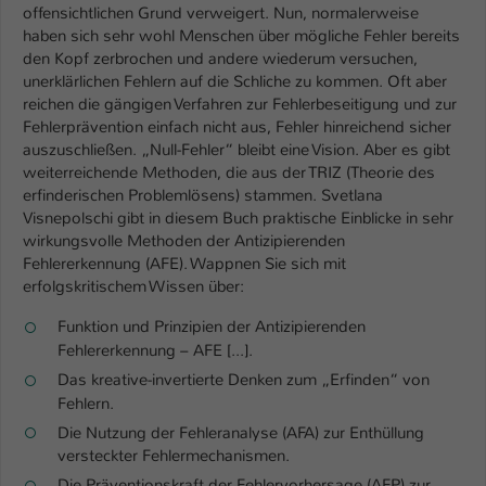
Einstellungen. Unter anderem eine zufällig
offensichtlichen Grund verweigert. Nun, normalerweise
generierte ID, für die historische
haben sich sehr wohl Menschen über mögliche Fehler bereits
Zweck
Speicherung Ihrer vorgenommen
den Kopf zerbrochen und andere wiederum versuchen,
Einstellungen, falls der Webseiten-
unerklärlichen Fehlern auf die Schliche zu kommen. Oft aber
Betreiber dies eingestellt hat.
reichen die gängigen Verfahren zur Fehlerbeseitigung und zur
Fehlerprävention einfach nicht aus, Fehler hinreichend sicher
auszuschließen. „Null-Fehler“ bleibt eine Vision. Aber es gibt
Name
fe_typo_user / PHPSESSID
weiterreichende Methoden, die aus der TRIZ (Theorie des
erfinderischen Problemlösens) stammen. Svetlana
Anbieter
Visnepolschi gibt in diesem Buch praktische Einblicke in sehr
TYPO3
wirkungsvolle Methoden der Antizipierenden
Fehlererkennung (AFE). Wappnen Sie sich mit
Laufzeit
1 Woche
erfolgskritischem Wissen über:
Dieses Cookie ist ein Standard-Session-
Funktion und Prinzipien der Antizipierenden
Cookie von TYPO3. Es speichert im Fall
Fehlererkennung – AFE [...].
eines Intranet-Logins die Session-ID. So
Das kreative-invertierte Denken zum „Erfinden“ von
Zweck
kann der eingeloggte Benutzer
Fehlern.
wiedererkannt werden und es wird ihm
Zugang zu geschützten Bereichen
Die Nutzung der Fehleranalyse (AFA) zur Enthüllung
gewährt.
versteckter Fehlermechanismen.
Die Präventionskraft der Fehlervorhersage (AFP) zur