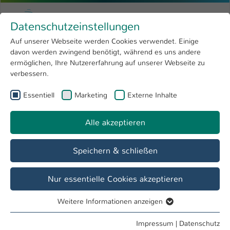
Zum Hauptinhalt springen
Menu
Hochschule Kaiserslautern
Datenschutzeinstellungen
Studium
Open submenu
8
Auf unserer Webseite werden Cookies verwendet. Einige
davon werden zwingend benötigt, während es uns andere
Sie sind hier:
Forschung
Open submenu
4
Aktuelles
ermöglichen, Ihre Nutzererfahrung auf unserer Webseite zu
verbessern.
Hochschule
Open submenu
8
Kompetenzzentrum OPINNOMETH
Essentiell
Marketing
Externe Inhalte
International
Open submenu
8
Alle akzeptieren
Übersicht
Aktuelles
Weiterbildung
Speichern & schließen
Innovativ zu Null-Fehler - Buch zur
Antizipierenden Fehlererkennung AFE
Nur essentielle Cookies akzeptieren
Methodenleitfaden für aktuelle Varianten der
Antizipierenden Fehlererkennung
Weitere Informationen anzeigen
Essentiell
Die Antizipierende Fehlererkennung (AFE) entstammt der
Essentielle Cookies werden für grundlegende Funktionen
Impressum
|
Datenschutz
Innovationsmethodik TRIZ (Theorie des erfinderischen