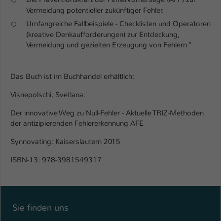
Vermeidung potentieller zukünftiger Fehler.
Name
be_typo_user
Umfangreiche Fallbeispiele - Checklisten und Operatoren
(kreative Denkaufforderungen) zur Entdeckung,
Anbieter
TYPO3
Vermeidung und gezielten Erzeugung von Fehlern."
Laufzeit
1 Tag
Das Buch ist im Buchhandel erhältlich:
Dieser Cookie teilt der Webseite mit, ob
ein Besucher im Typo3-Backend
Visnepolschi, Svetlana:
Zweck
angemeldet ist und Rechte besitzt diese
Der innovative Weg zu Null-Fehler - Aktuelle TRIZ-Methoden
zu verwalten.
der antizipierenden Fehlererkennung AFE
Synnovating: Kaiserslautern 2015
ISBN-13: 978-3981549317
Sie finden uns