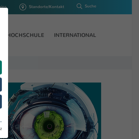
Suche
gins
Standorte/Kontakt
HOCHSCHULE
INTERNATIONAL
z