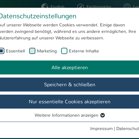
English
Fachbereiche
Lo
Datenschutzeinstellungen
Auf unserer Webseite werden Cookies verwendet. Einige davon
werden zwingend benötigt, während es uns andere ermöglichen, Ihre
STUDIUM
FORSCHUNG
Nutzererfahrung auf unserer Webseite zu verbessern.
Essentiell
Marketing
Externe Inhalte
Maschinenbau - Dual
s Ingenieurstudium - besser geht´s nicht
Alle akzeptieren
Speichern & schließen
Nur essentielle Cookies akzeptieren
Weitere Informationen anzeigen
Essentiell
Essentielle Cookies werden für grundlegende Funktionen der
Impressum
|
Datenschut
Webseite benötigt. Dadurch ist gewährleistet, dass die Webseite