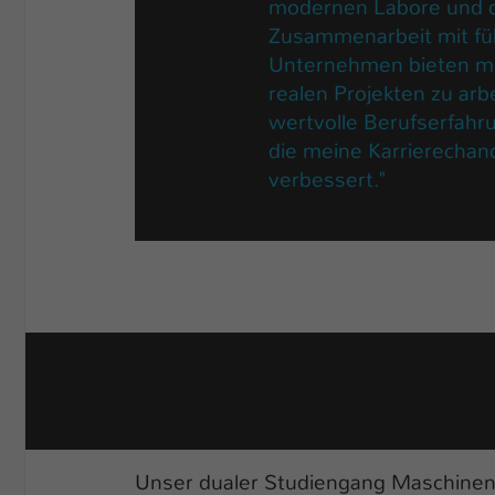
modernen Labore und 
Zusammenarbeit mit f
Unternehmen bieten mi
realen Projekten zu arb
wertvolle Berufserfahr
die meine Karrierechan
verbessert."
Unser dualer Studiengang Maschinenb