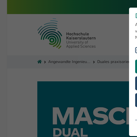
Zum Hauptinhalt springen
Hochschule Kaiserslautern
Sie sind hier:
Angewandte Ingenieurwissenschaften
Duales praxisorientierte