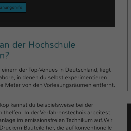
Laufzeit
1 Tag
lanungshilfe
Dieser Cookie teilt der Webseite mit, ob ein
Zweck
Besucher im Typo3-Backend angemeldet ist und
Rechte besitzt diese zu verwalten.
n der Hochschule
en?
inem der Top-Venues in Deutschland, liegt
bore, in denen du selbst experimentieren
ige Meter von den Vorlesungsräumen entfernt.
op kannst du beispielsweise bei der
thelfen. In der Verfahrenstechnik arbeitest
nlage im emissionsfreien Technikum auf. Wir
ruckern Bauteile her, die auf konventionelle