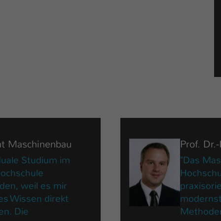
nt Maschinenbau
Prof. Dr.
duale Studium im
"Das Mas
Hochschule
Hochschul
den, weil es mir
praxisori
es Wissen direkt
modernst
en. Die
Methoden