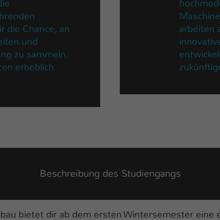
die
hochmode
ührenden
Maschine
r die Chance, an
arbeiten 
eiten und
innovativ
ung zu sammeln,
entwickel
cen erheblich
zukünftig
Beschreibung des Studiengangs
au bietet dir ab dem ersten Wintersemester eine e