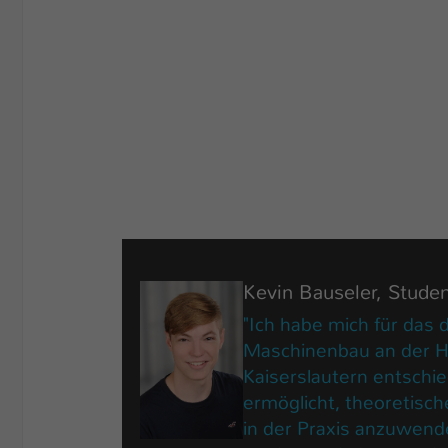
Kevin Bauseler, Stude
"Ich habe mich für das 
Maschinenbau an der 
Kaiserslautern entschie
ermöglicht, theoretisch
in der Praxis anzuwend