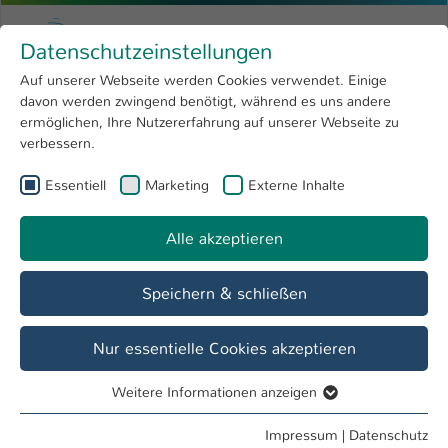
Zum Hauptinhalt springen
Menu
Hochschule Kaiserslautern
Datenschutzeinstellungen
Studium
Open submenu
8
Auf unserer Webseite werden Cookies verwendet. Einige
davon werden zwingend benötigt, während es uns andere
Sie sind hier:
Forschung
Open submenu
4
Aus dem Ausland
ermöglichen, Ihre Nutzererfahrung auf unserer Webseite zu
verbessern.
Hochschule
Open submenu
8
International Office
Essentiell
Marketing
Externe Inhalte
International
Open submenu
8
Alle akzeptieren
Übersicht
Ins Ausland
Aus dem Ausland
Speichern & schließen
Nur essentielle Cookies akzeptieren
Weitere Informationen anzeigen
Essentiell
Essentielle Cookies werden für grundlegende Funktionen
Impressum
|
Datenschutz