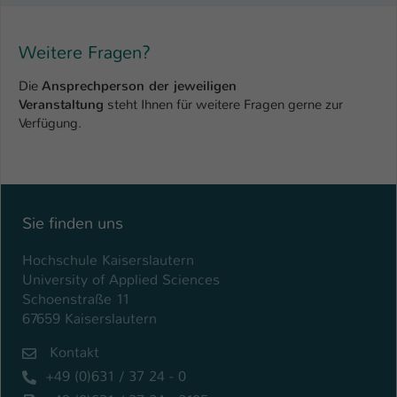
Name
be_typo_user
Weitere Fragen?
Anbieter
TYPO3
Die
Ansprechperson der jeweiligen
Veranstaltung
steht Ihnen für weitere Fragen gerne zur
Laufzeit
1 Tag
Verfügung.
Dieser Cookie teilt der Webseite mit, ob
ein Besucher im Typo3-Backend
Zweck
angemeldet ist und Rechte besitzt diese
zu verwalten.
Sie finden uns
Hochschule Kaiserslautern
University of Applied Sciences
Schoenstraße 11
67659 Kaiserslautern
Kontakt
+49 (0)631 / 37 24 - 0