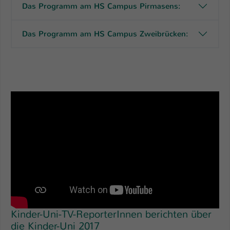
Das Programm am HS Campus Pirmasens:
Name
be_typo_user
Das Programm am HS Campus Zweibrücken:
Anbieter
TYPO3
Laufzeit
1 Tag
Dieser Cookie teilt der Webseite mit, ob
ein Besucher im Typo3-Backend
Zweck
angemeldet ist und Rechte besitzt diese
zu verwalten.
Kinder-Uni-TV-ReporterInnen berichten über
die Kinder-Uni 2017