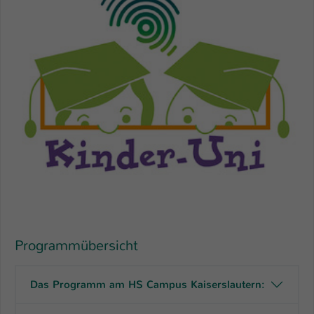
Einstellungen. Unter anderem eine zufällig
generierte ID, für die historische
Zweck
Speicherung Ihrer vorgenommen
Einstellungen, falls der Webseiten-
Betreiber dies eingestellt hat.
Name
fe_typo_user / PHPSESSID
Anbieter
TYPO3
Laufzeit
1 Woche
Dieses Cookie ist ein Standard-Session-
Cookie von TYPO3. Es speichert im Fall
eines Intranet-Logins die Session-ID. So
Programmübersicht
Zweck
kann der eingeloggte Benutzer
wiedererkannt werden und es wird ihm
Zugang zu geschützten Bereichen
Das Programm am HS Campus Kaiserslautern:
gewährt.