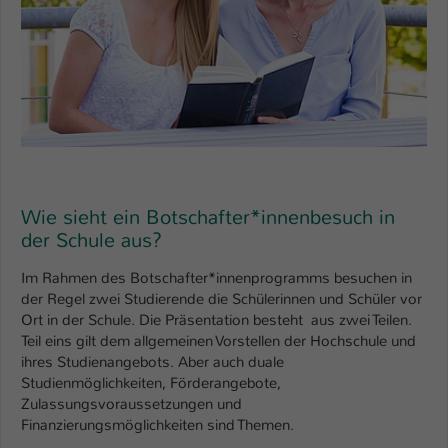
Einstellungen. Unter anderem eine zufällig
generierte ID, für die historische
Zweck
Speicherung Ihrer vorgenommen
Einstellungen, falls der Webseiten-
Betreiber dies eingestellt hat.
Name
fe_typo_user / PHPSESSID
Anbieter
TYPO3
Wie sieht ein Botschafter*innenbesuch in
der Schule aus?
Laufzeit
1 Woche
Im Rahmen des Botschafter*innenprogramms besuchen in
Dieses Cookie ist ein Standard-Session-
der Regel zwei Studierende die Schülerinnen und Schüler vor
Cookie von TYPO3. Es speichert im Fall
Ort in der Schule. Die Präsentation besteht aus zwei Teilen.
eines Intranet-Logins die Session-ID. So
Teil eins gilt dem allgemeinen Vorstellen der Hochschule und
Zweck
kann der eingeloggte Benutzer
ihres Studienangebots. Aber auch duale
wiedererkannt werden und es wird ihm
Studienmöglichkeiten, Förderangebote,
Zugang zu geschützten Bereichen
Zulassungsvoraussetzungen und
gewährt.
Finanzierungsmöglichkeiten sind Themen.