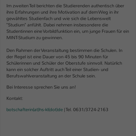
Im zweiten Teil berichten die Studierenden authentisch über
Name
be_typo_user
ihre Erfahrungen und ihre Motivation auf dem Weg in ihr
gewähltes Studienfach und wie sich die Lebenswelt
Anbieter
TYPO3
"Studium" anfühlt. Dabei nehmen insbesondere die
Studentinnen eine Vorbildfunktion ein, um junge Frauen für ein
Laufzeit
1 Tag
MINT-Studium zu gewinnen.
Dieser Cookie teilt der Webseite mit, ob
Den Rahmen der Veranstaltung bestimmen die Schulen. In
ein Besucher im Typo3-Backend
der Regel ist eine Dauer von 45 bis 90 Minuten für
Zweck
Schülerinnen und Schüler der Oberstufe sinnvoll. Natürlich
angemeldet ist und Rechte besitzt diese
kann ein solcher Auftritt auch Teil einer Studien- und
zu verwalten.
Berufswahlveranstaltung an der Schule sein.
Bei Interesse sprechen Sie uns an!
Kontakt:
botschafterin(at)hs-kl(dot)de
| Tel. 0631/3724-2163