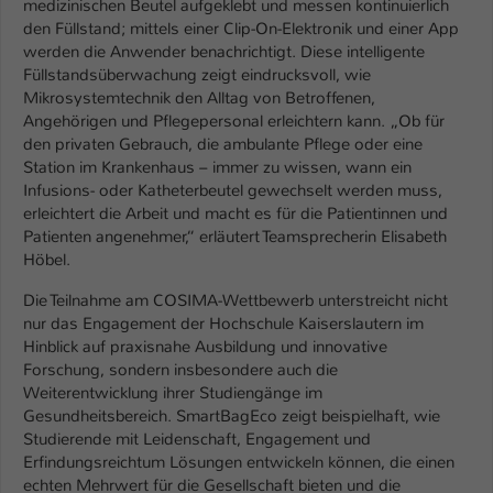
medizinischen Beutel aufgeklebt und messen kontinuierlich
Einstellungen. Unter anderem eine zufällig
den Füllstand; mittels einer Clip-On-Elektronik und einer App
generierte ID, für die historische
Zweck
werden die Anwender benachrichtigt. Diese intelligente
Speicherung Ihrer vorgenommen
Füllstandsüberwachung zeigt eindrucksvoll, wie
Einstellungen, falls der Webseiten-
Mikrosystemtechnik den Alltag von Betroffenen,
Betreiber dies eingestellt hat.
Angehörigen und Pflegepersonal erleichtern kann. „Ob für
den privaten Gebrauch, die ambulante Pflege oder eine
Station im Krankenhaus – immer zu wissen, wann ein
Name
fe_typo_user / PHPSESSID
Infusions- oder Katheterbeutel gewechselt werden muss,
erleichtert die Arbeit und macht es für die Patientinnen und
Anbieter
TYPO3
Patienten angenehmer,“ erläutert Teamsprecherin Elisabeth
Höbel.
Laufzeit
1 Woche
Die Teilnahme am COSIMA-Wettbewerb unterstreicht nicht
Dieses Cookie ist ein Standard-Session-
nur das Engagement der Hochschule Kaiserslautern im
Cookie von TYPO3. Es speichert im Fall
Hinblick auf praxisnahe Ausbildung und innovative
eines Intranet-Logins die Session-ID. So
Forschung, sondern insbesondere auch die
Zweck
kann der eingeloggte Benutzer
Weiterentwicklung ihrer Studiengänge im
wiedererkannt werden und es wird ihm
Gesundheitsbereich. SmartBagEco zeigt beispielhaft, wie
Zugang zu geschützten Bereichen
Studierende mit Leidenschaft, Engagement und
gewährt.
Erfindungsreichtum Lösungen entwickeln können, die einen
echten Mehrwert für die Gesellschaft bieten und die