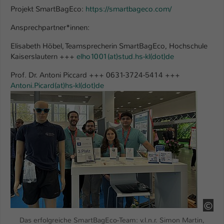
Projekt SmartBagEco:
https://smartbageco.com/
Ansprechpartner*innen:
Elisabeth Höbel, Teamsprecherin SmartBagEco, Hochschule
Kaiserslautern +++
elho1001(at)stud.hs-kl(dot)de
Prof. Dr. Antoni Piccard +++ 0631-3724-5414 +++
Antoni.Picard(at)hs-kl(dot)de
Show larger version
Le
Das erfolgreiche SmartBagEco-Team: v.l.n.r. Simon Martin,