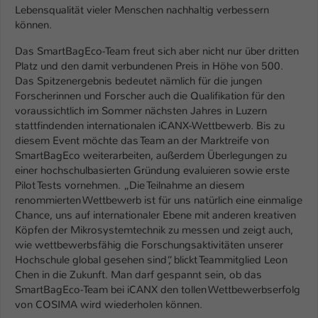
Lebensqualität vieler Menschen nachhaltig verbessern
Name
können.
be_typo_user
Das SmartBagEco-Team freut sich aber nicht nur über dritten
Anbieter
TYPO3
Platz und den damit verbundenen Preis in Höhe von 500.
Das Spitzenergebnis bedeutet nämlich für die jungen
Laufzeit
1 Tag
Forscherinnen und Forscher auch die Qualifikation für den
voraussichtlich im Sommer nächsten Jahres in Luzern
Dieser Cookie teilt der Webseite mit, ob
stattfindenden internationalen iCANX-Wettbewerb. Bis zu
ein Besucher im Typo3-Backend
Zweck
diesem Event möchte das Team an der Marktreife von
angemeldet ist und Rechte besitzt diese
SmartBagEco weiterarbeiten, außerdem Überlegungen zu
zu verwalten.
einer hochschulbasierten Gründung evaluieren sowie erste
Pilot Tests vornehmen. „Die Teilnahme an diesem
renommierten Wettbewerb ist für uns natürlich eine einmalige
Chance, uns auf internationaler Ebene mit anderen kreativen
Köpfen der Mikrosystemtechnik zu messen und zeigt auch,
wie wettbewerbsfähig die Forschungsaktivitäten unserer
Hochschule global gesehen sind“, blickt Teammitglied Leon
Chen in die Zukunft. Man darf gespannt sein, ob das
SmartBagEco-Team bei iCANX den tollen Wettbewerbserfolg
von COSIMA wird wiederholen können.