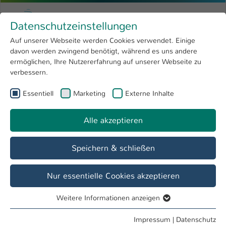
Zum Hauptinhalt springen
Menu
Hochschule Kaiserslautern
Datenschutzeinstellungen
Studium
Open submenu
8
Auf unserer Webseite werden Cookies verwendet. Einige
davon werden zwingend benötigt, während es uns andere
Sie sind hier:
Forschung
Open submenu
4
Menschen und Projekte
ermöglichen, Ihre Nutzererfahrung auf unserer Webseite zu
verbessern.
Hochschule
Open submenu
8
Essentiell
Marketing
Externe Inhalte
International
Open submenu
8
Alle akzeptieren
Speichern & schließen
Nur essentielle Cookies akzeptieren
Weitere Informationen anzeigen
Essentiell
Essentielle Cookies werden für grundlegende Funktionen
Impressum
|
Datenschutz