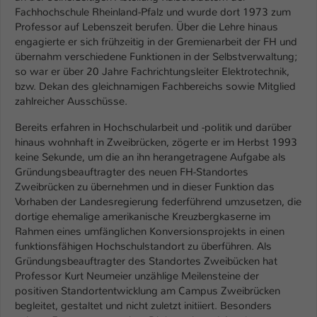
Fachhochschule Rheinland-Pfalz und wurde dort 1973 zum
Name
be_typo_user
Professor auf Lebenszeit berufen. Über die Lehre hinaus
engagierte er sich frühzeitig in der Gremienarbeit der FH und
Anbieter
TYPO3
übernahm verschiedene Funktionen in der Selbstverwaltung;
so war er über 20 Jahre Fachrichtungsleiter Elektrotechnik,
Laufzeit
1 Tag
bzw. Dekan des gleichnamigen Fachbereichs sowie Mitglied
zahlreicher Ausschüsse.
Dieser Cookie teilt der Webseite mit, ob
Bereits erfahren in Hochschularbeit und -politik und darüber
ein Besucher im Typo3-Backend
Zweck
hinaus wohnhaft in Zweibrücken, zögerte er im Herbst 1993
angemeldet ist und Rechte besitzt diese
keine Sekunde, um die an ihn herangetragene Aufgabe als
zu verwalten.
Gründungsbeauftragter des neuen FH-Standortes
Zweibrücken zu übernehmen und in dieser Funktion das
Vorhaben der Landesregierung federführend umzusetzen, die
dortige ehemalige amerikanische Kreuzbergkaserne im
Rahmen eines umfänglichen Konversionsprojekts in einen
funktionsfähigen Hochschulstandort zu überführen. Als
Gründungsbeauftragter des Standortes Zweibücken hat
Professor Kurt Neumeier unzählige Meilensteine der
positiven Standortentwicklung am Campus Zweibrücken
begleitet, gestaltet und nicht zuletzt initiiert. Besonders