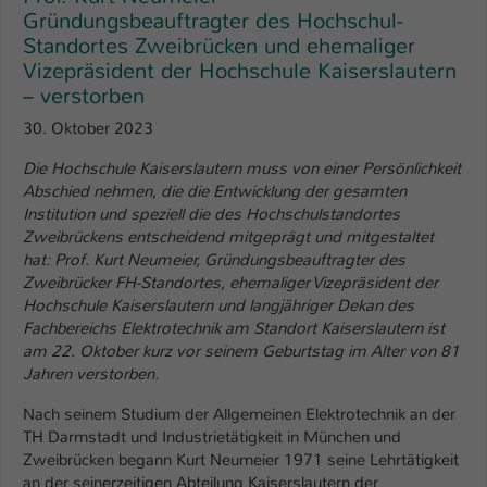
Einstellungen. Unter anderem eine zufällig
Gründungsbeauftragter des Hochschul-
generierte ID, für die historische
Zweck
Standortes Zweibrücken und ehemaliger
Speicherung Ihrer vorgenommen
Vizepräsident der Hochschule Kaiserslautern
Einstellungen, falls der Webseiten-
– verstorben
Betreiber dies eingestellt hat.
30. Oktober 2023
Die Hochschule Kaiserslautern muss von einer Persönlichkeit
Name
fe_typo_user / PHPSESSID
Abschied nehmen, die die Entwicklung der gesamten
Institution und speziell die des Hochschulstandortes
Anbieter
TYPO3
Zweibrückens entscheidend mitgeprägt und mitgestaltet
hat: Prof. Kurt Neumeier, Gründungsbeauftragter des
Laufzeit
1 Woche
Zweibrücker FH-Standortes, ehemaliger Vizepräsident der
Hochschule Kaiserslautern und langjähriger Dekan des
Dieses Cookie ist ein Standard-Session-
Fachbereichs Elektrotechnik am Standort Kaiserslautern ist
Cookie von TYPO3. Es speichert im Fall
am 22. Oktober kurz vor seinem Geburtstag im Alter von 81
eines Intranet-Logins die Session-ID. So
Jahren verstorben.
Zweck
kann der eingeloggte Benutzer
wiedererkannt werden und es wird ihm
Nach seinem Studium der Allgemeinen Elektrotechnik an der
Zugang zu geschützten Bereichen
TH Darmstadt und Industrietätigkeit in München und
gewährt.
Zweibrücken begann Kurt Neumeier 1971 seine Lehrtätigkeit
an der seinerzeitigen Abteilung Kaiserslautern der