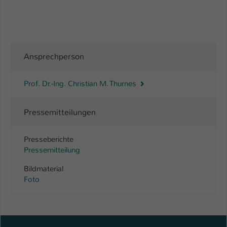
Name
be_typo_user
Anbieter
TYPO3
Ansprechperson
Laufzeit
1 Tag
Dieser Cookie teilt der Webseite mit, ob
Prof. Dr.-Ing. Christian M. Thurnes
ein Besucher im Typo3-Backend
Zweck
angemeldet ist und Rechte besitzt diese
Pressemitteilungen
zu verwalten.
Presseberichte
Pressemitteilung
Bildmaterial
Foto