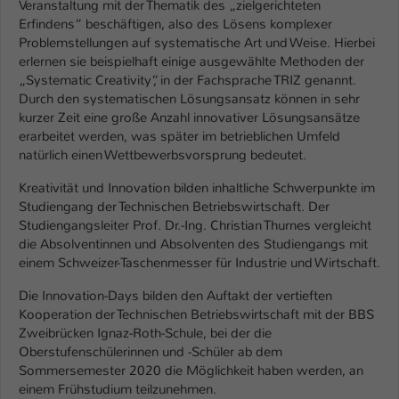
Veranstaltung mit der Thematik des „zielgerichteten
Einstellungen. Unter anderem eine zufällig
Erfindens“ beschäftigen, also des Lösens komplexer
generierte ID, für die historische
Zweck
Problemstellungen auf systematische Art und Weise. Hierbei
Speicherung Ihrer vorgenommen
erlernen sie beispielhaft einige ausgewählte Methoden der
Einstellungen, falls der Webseiten-
„Systematic Creativity“, in der Fachsprache TRIZ genannt.
Betreiber dies eingestellt hat.
Durch den systematischen Lösungsansatz können in sehr
kurzer Zeit eine große Anzahl innovativer Lösungsansätze
erarbeitet werden, was später im betrieblichen Umfeld
Name
fe_typo_user / PHPSESSID
natürlich einen Wettbewerbsvorsprung bedeutet.
Anbieter
TYPO3
Kreativität und Innovation bilden inhaltliche Schwerpunkte im
Studiengang der Technischen Betriebswirtschaft. Der
Laufzeit
1 Woche
Studiengangsleiter Prof. Dr.-Ing. Christian Thurnes vergleicht
die Absolventinnen und Absolventen des Studiengangs mit
Dieses Cookie ist ein Standard-Session-
einem Schweizer-Taschenmesser für Industrie und Wirtschaft.
Cookie von TYPO3. Es speichert im Fall
eines Intranet-Logins die Session-ID. So
Die Innovation-Days bilden den Auftakt der vertieften
Zweck
Kooperation der Technischen Betriebswirtschaft mit der BBS
kann der eingeloggte Benutzer
Zweibrücken Ignaz-Roth-Schule, bei der die
wiedererkannt werden und es wird ihm
Oberstufenschülerinnen und -Schüler ab dem
Zugang zu geschützten Bereichen
Sommersemester 2020 die Möglichkeit haben werden, an
gewährt.
einem Frühstudium teilzunehmen.