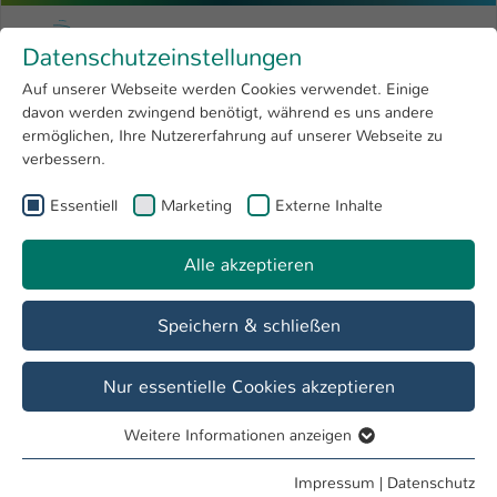
Zum Hauptinhalt springen
Menu
Hochschule Kaiserslautern
Datenschutzeinstellungen
Studium
Open submenu
8
Auf unserer Webseite werden Cookies verwendet. Einige
davon werden zwingend benötigt, während es uns andere
Sie sind hier:
Forschung
Open submenu
4
Menschen und Projekte
ermöglichen, Ihre Nutzererfahrung auf unserer Webseite zu
verbessern.
Hochschule
Open submenu
8
Essentiell
Marketing
Externe Inhalte
International
Open submenu
8
Alle akzeptieren
Speichern & schließen
Nur essentielle Cookies akzeptieren
Weitere Informationen anzeigen
Essentiell
Essentielle Cookies werden für grundlegende Funktionen
Impressum
|
Datenschutz