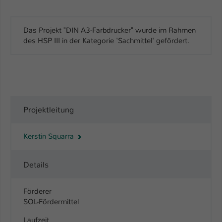
Einstellungen. Unter anderem eine zufällig
generierte ID, für die historische
Zweck
Speicherung Ihrer vorgenommen
Das Projekt "DIN A3-Farbdrucker" wurde im Rahmen
Einstellungen, falls der Webseiten-
des HSP III in der Kategorie 'Sachmittel' gefördert.
Betreiber dies eingestellt hat.
Name
fe_typo_user / PHPSESSID
Anbieter
TYPO3
Projektleitung
Laufzeit
1 Woche
Kerstin Squarra
Dieses Cookie ist ein Standard-Session-
Cookie von TYPO3. Es speichert im Fall
eines Intranet-Logins die Session-ID. So
Details
Zweck
kann der eingeloggte Benutzer
wiedererkannt werden und es wird ihm
Förderer
Zugang zu geschützten Bereichen
SQL-Fördermittel
gewährt.
Laufzeit