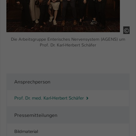
Name
be_typo_user
Anbieter
TYPO3
HS
Laufzeit
1 Tag
Die Arbeitsgruppe Enterisches Nervensystem (AGENS) um
Prof. Dr. Karl-Herbert Schäfer
Dieser Cookie teilt der Webseite mit, ob
ein Besucher im Typo3-Backend
Zweck
angemeldet ist und Rechte besitzt diese
zu verwalten.
Ansprechperson
Prof. Dr. med. Karl-Herbert Schäfer
Pressemitteilungen
Bildmaterial