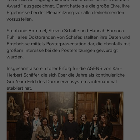
Einstellungen. Unter anderem eine zufällig
Award“ ausgezeichnet. Damit hatte sie die große Ehre, ihre
generierte ID, für die historische
Zweck
Ergebnisse bei der Plenarsitzung vor allen Teilnehmenden
Speicherung Ihrer vorgenommen
vorzustellen.
Einstellungen, falls der Webseiten-
Betreiber dies eingestellt hat.
Stephanie Rommel, Steven Schulte und Hannah-Ramona
Puhl, alles Doktoranden von Schäfer, stellten ihre Daten und
Ergebnisse mittels Posterpräsentation dar, die ebenfalls mit
Name
fe_typo_user / PHPSESSID
großem Interesse bei den Postersitzungen gewürdigt
wurden.
Anbieter
TYPO3
Insgesamt also ein toller Erfolg für die AGENS von Karl-
Herbert Schäfer, die sich über die Jahre als kontinuierliche
Laufzeit
1 Woche
Größe im Feld des Darmnervensystems international
etabliert hat.
Dieses Cookie ist ein Standard-Session-
Show larger version
Cookie von TYPO3. Es speichert im Fall
eines Intranet-Logins die Session-ID. So
Zweck
kann der eingeloggte Benutzer
wiedererkannt werden und es wird ihm
Zugang zu geschützten Bereichen
gewährt.