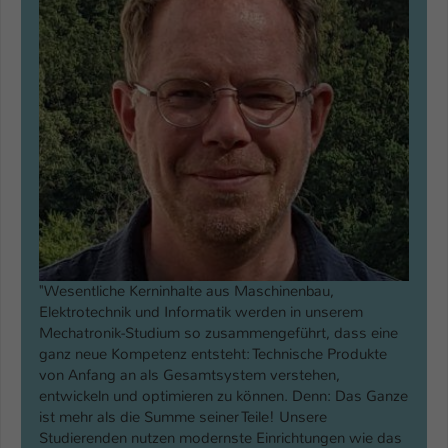
"Wesentliche Kerninhalte aus Maschinenbau,
Elektrotechnik und Informatik werden in unserem
Mechatronik-Studium so zusammengeführt, dass eine
ganz neue Kompetenz entsteht: Technische Produkte
von Anfang an als Gesamtsystem verstehen,
entwickeln und optimieren zu können. Denn: Das Ganze
ist mehr als die Summe seiner Teile! Unsere
Studierenden nutzen modernste Einrichtungen wie das