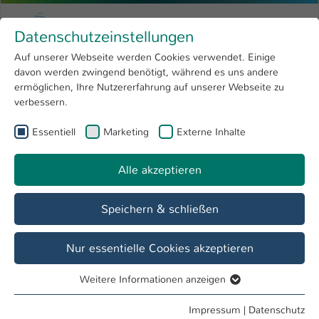
Zum Hauptinhalt springen
Menu
Hochschule Kaiserslautern
Datenschutzeinstellungen
Studium
Open submenu
8
Auf unserer Webseite werden Cookies verwendet. Einige
davon werden zwingend benötigt, während es uns andere
Sie sind hier:
Forschung
Open submenu
4
Bachelor
ermöglichen, Ihre Nutzererfahrung auf unserer Webseite zu
verbessern.
Hochschule
Open submenu
8
Essentiell
Marketing
Externe Inhalte
Bachelor Mechatronik - Präsenz
International
Open submenu
8
Alle akzeptieren
Speichern & schließen
Nur essentielle Cookies akzeptieren
Weitere Informationen anzeigen
Essentiell
Essentielle Cookies werden für grundlegende Funktionen
Impressum
|
Datenschutz