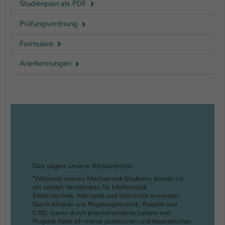
Studienplan als PDF
Prüfungsordnung
Formulare
Anerkennungen
Das sagen unsere Absolventen...
"Während meines Mechatronik-Studiums konnte ich
ein solides Verständnis für Mathematik,
Elektrotechnik, Mechanik und Informatik erwerben.
Durch Module wie Regelungstechnik, Robotik und
CAD, sowie durch praxisorientierte Labore und
Projekte habe ich meine praktischen und theoretischen