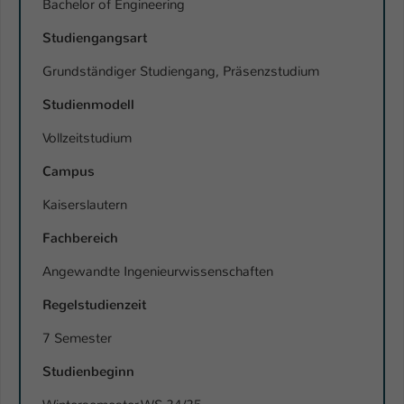
Bachelor of Engineering
Name
be_typo_user
Studiengangsart
Anbieter
TYPO3
Grundständiger Studiengang, Präsenzstudium
Studienmodell
Laufzeit
1 Tag
Vollzeitstudium
Dieser Cookie teilt der Webseite mit, ob
ein Besucher im Typo3-Backend
Campus
Zweck
angemeldet ist und Rechte besitzt diese
Kaiserslautern
zu verwalten.
Fachbereich
Angewandte Ingenieurwissenschaften
Regelstudienzeit
7 Semester
Studienbeginn