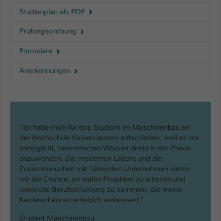
Studienplan als PDF
Prüfungsordnung
Formulare
Anerkennungen
"Ich habe mich für das Studium im Maschinenbau an
der Hochschule Kaiserslautern entschieden, weil es mir
ermöglicht, theoretisches Wissen direkt in der Praxis
anzuwenden. Die modernen Labore und die
Zusammenarbeit mit führenden Unternehmen bieten
mir die Chance, an realen Projekten zu arbeiten und
wertvolle Berufserfahrung zu sammeln, die meine
Karrierechancen erheblich verbessert."
Student Maschinenbau