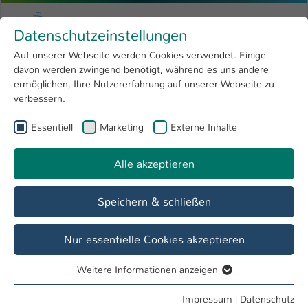
Zum Hauptinhalt springen
Menu
Hochschule Kaiserslautern
Datenschutzeinstellungen
Studium
Open submenu
8
Auf unserer Webseite werden Cookies verwendet. Einige
davon werden zwingend benötigt, während es uns andere
Sie sind hier:
Forschung
Open submenu
4
Bachelor
ermöglichen, Ihre Nutzererfahrung auf unserer Webseite zu
verbessern.
Hochschule
Open submenu
8
Essentiell
Marketing
Externe Inhalte
Bachelor Maschinenbau - Präsenz
International
Open submenu
8
Alle akzeptieren
Speichern & schließen
Nur essentielle Cookies akzeptieren
Weitere Informationen anzeigen
Essentiell
Essentielle Cookies werden für grundlegende Funktionen
Impressum
|
Datenschutz