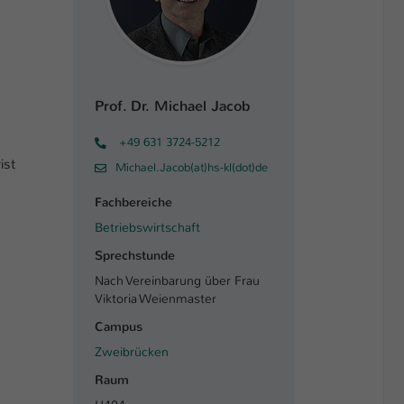
Prof. Dr. Michael Jacob
+49 631 3724-5212
ist
Michael.Jacob(at)hs-kl(dot)de
Fachbereiche
Betriebswirtschaft
Sprechstunde
Nach Vereinbarung über Frau
Viktoria Weienmaster
Campus
Zweibrücken
Raum