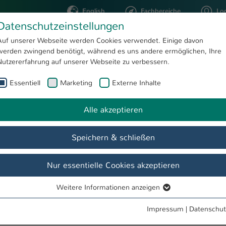
English
Fachbereiche
Lo
Datenschutzeinstellungen
Auf unserer Webseite werden Cookies verwendet. Einige davon
werden zwingend benötigt, während es uns andere ermöglichen, Ihre
STUDIUM
FORSCHUNG
Nutzererfahrung auf unserer Webseite zu verbessern.
Essentiell
Marketing
Externe Inhalte
ichael Jacob
Fachschaft AINGProf. Dr
Alle akzeptieren
Speichern & schließen
ungen
Projekte
Forschung
Nur essentielle Cookies akzeptieren
Weitere Informationen anzeigen
Essentiell
Essentielle Cookies werden für grundlegende Funktionen der
 1 Saar),Bankkaufmann
Impressum
|
Datenschut
Webseite benötigt. Dadurch ist gewährleistet, dass die Webseite