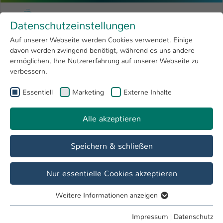
Zum Hauptinhalt springen
Menu
Hochschule Kaiserslautern
Datenschutzeinstellungen
Studium
Open submenu
8
Auf unserer Webseite werden Cookies verwendet. Einige
davon werden zwingend benötigt, während es uns andere
Sie sind hier:
Forschung
Open submenu
4
Hochschule
ermöglichen, Ihre Nutzererfahrung auf unserer Webseite zu
verbessern.
Hochschule
Open submenu
8
Essentiell
Marketing
Externe Inhalte
Anmeldung am Intranet
International
Open submenu
8
Als Angehöriger der Hochschule Kaiserslautern können Sie
Alle akzeptieren
sich hier mit Ihren Email-Account Daten am Intranet
anmelden.
Speichern & schließen
Bitte beachten Sie, dass das Abmelden vom Intranet
derzeitig nur auf dieser Seite möglich ist.
Nur essentielle Cookies akzeptieren
Weitere Informationen anzeigen
Essentiell
Essentielle Cookies werden für grundlegende Funktionen
Impressum
|
Datenschutz