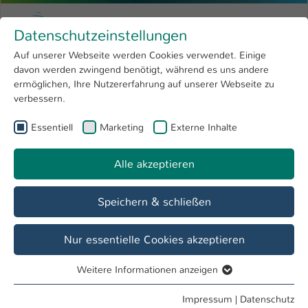
Zum Hauptinhalt springen
Menu
Hochschule Kaiserslautern
Datenschutzeinstellungen
Studium
Open submenu
8
Auf unserer Webseite werden Cookies verwendet. Einige
davon werden zwingend benötigt, während es uns andere
Sie sind hier:
Forschung
Open submenu
4
Student Life Cycle
ermöglichen, Ihre Nutzererfahrung auf unserer Webseite zu
verbessern.
Hochschule
Open submenu
8
Referat Student Life Cycle
Essentiell
Marketing
Externe Inhalte
International
Open submenu
8
Alle akzeptieren
Übersicht
Vor dem Studium
Im Studium
Speichern & schließen
Veranstaltungen des Referats Student Life
Nur essentielle Cookies akzeptieren
Cycle
01. November - 30. November
Weitere Informationen anzeigen
Essentiell
Essentielle Cookies werden für grundlegende Funktionen
Impressum
|
Datenschutz