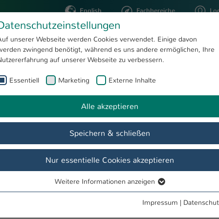
English
Fachbereiche
Lo
Datenschutzeinstellungen
Auf unserer Webseite werden Cookies verwendet. Einige davon
werden zwingend benötigt, während es uns andere ermöglichen, Ihre
STUDIUM
FORSCHUNG
Nutzererfahrung auf unserer Webseite zu verbessern.
Essentiell
Marketing
Externe Inhalte
rigitte Al Bosta
Fachschaft AINGProf. D
Alle akzeptieren
Speichern & schließen
Nur essentielle Cookies akzeptieren
Weitere Informationen anzeigen
Essentiell
Essentielle Cookies werden für grundlegende Funktionen der
Impressum
|
Datenschut
Webseite benötigt. Dadurch ist gewährleistet, dass die Webseite