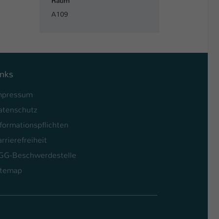
Raum
A109
inks
mpressum
atenschutz
formationspflichten
rrierefreiheit
GG-Beschwerdestelle
itemap
l