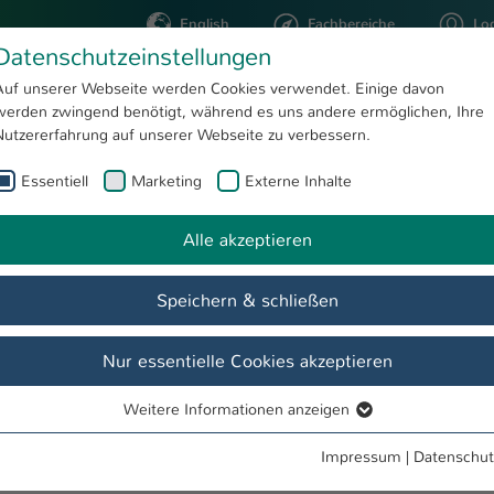
English
Fachbereiche
Lo
Datenschutzeinstellungen
Auf unserer Webseite werden Cookies verwendet. Einige davon
werden zwingend benötigt, während es uns andere ermöglichen, Ihre
STUDIUM
FORSCHUNG
Nutzererfahrung auf unserer Webseite zu verbessern.
Essentiell
Marketing
Externe Inhalte
Alle akzeptieren
Speichern & schließen
önnen Sie sich hier mit Ihren Email-Account Daten am Intranet anme
t derzeitig nur auf dieser Seite möglich ist.
Nur essentielle Cookies akzeptieren
Weitere Informationen anzeigen
Essentiell
Essentielle Cookies werden für grundlegende Funktionen der
Impressum
|
Datenschut
Webseite benötigt. Dadurch ist gewährleistet, dass die Webseite