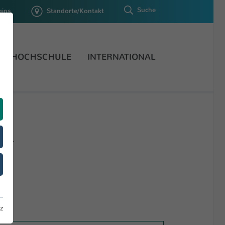
Suche
gins
Standorte/Kontakt
HOCHSCHULE
INTERNATIONAL
lden.
z