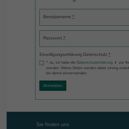
Benutzername
*
Passwort
*
Einwilligungserklärung Datenschutz
*
*
Ja, ich habe die
Datenschutzerklärung
zur Kenntnis genommen und bin damit einverstanden, dass die von mir angegebenen Daten elektronisch erhoben und gespeichert
werden. Meine Daten werden dabei streng zweckgebunden zur Bearbeit
bin damit einverstanden.
Sie finden uns