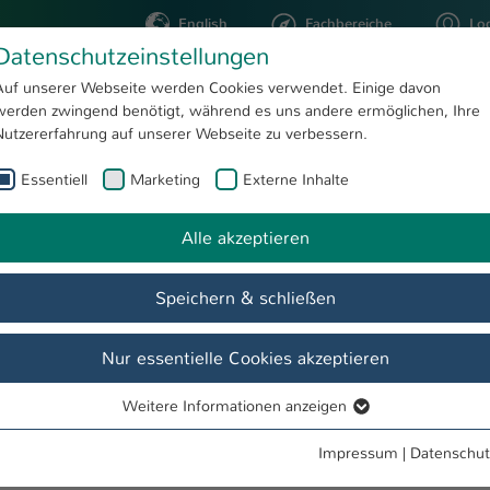
English
Fachbereiche
Lo
Datenschutzeinstellungen
Auf unserer Webseite werden Cookies verwendet. Einige davon
werden zwingend benötigt, während es uns andere ermöglichen, Ihre
STUDIUM
FORSCHUNG
Nutzererfahrung auf unserer Webseite zu verbessern.
Essentiell
Marketing
Externe Inhalte
Alle akzeptieren
Speichern & schließen
önnen Sie sich hier mit Ihren Email-Account Daten am Intranet anme
t derzeitig nur auf dieser Seite möglich ist.
Nur essentielle Cookies akzeptieren
Weitere Informationen anzeigen
Essentiell
Essentielle Cookies werden für grundlegende Funktionen der
Impressum
|
Datenschut
Webseite benötigt. Dadurch ist gewährleistet, dass die Webseite