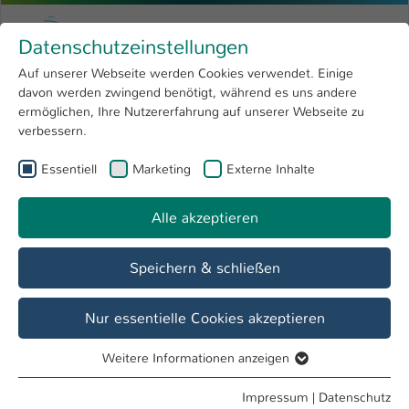
Zum Hauptinhalt springen
Menu
Hochschule Kaiserslautern
Datenschutzeinstellungen
Studium
Open submenu
8
Auf unserer Webseite werden Cookies verwendet. Einige
davon werden zwingend benötigt, während es uns andere
Sie sind hier:
Forschung
Open submenu
4
Hochschule
ermöglichen, Ihre Nutzererfahrung auf unserer Webseite zu
verbessern.
Hochschule
Open submenu
8
Essentiell
Marketing
Externe Inhalte
Anmeldung am Intranet
International
Open submenu
8
Als Angehöriger der Hochschule Kaiserslautern können Sie
Alle akzeptieren
sich hier mit Ihren Email-Account Daten am Intranet
anmelden.
Speichern & schließen
Bitte beachten Sie, dass das Abmelden vom Intranet
derzeitig nur auf dieser Seite möglich ist.
Nur essentielle Cookies akzeptieren
Weitere Informationen anzeigen
Essentiell
Essentielle Cookies werden für grundlegende Funktionen
Impressum
|
Datenschutz