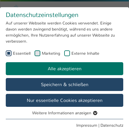
Zum Hauptinhalt springen
Menu
Hochschule Kaiserslautern
Datenschutzeinstellungen
Studium
Open submenu
8
Auf unserer Webseite werden Cookies verwendet. Einige
davon werden zwingend benötigt, während es uns andere
Sie sind hier:
Forschung
Open submenu
4
Hochschule
ermöglichen, Ihre Nutzererfahrung auf unserer Webseite zu
verbessern.
Hochschule
Open submenu
8
Essentiell
Marketing
Externe Inhalte
Anmeldung am Intranet
International
Open submenu
8
Als Angehöriger der Hochschule Kaiserslautern können Sie
Alle akzeptieren
sich hier mit Ihren Email-Account Daten am Intranet
anmelden.
Speichern & schließen
Bitte beachten Sie, dass das Abmelden vom Intranet
derzeitig nur auf dieser Seite möglich ist.
Nur essentielle Cookies akzeptieren
Weitere Informationen anzeigen
Essentiell
Essentielle Cookies werden für grundlegende Funktionen
Impressum
|
Datenschutz