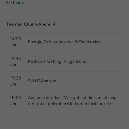
Einstellungen. Unter anderem eine zufällig
Sie
hier
.
generierte ID, für die historische
Zweck
Speicherung Ihrer vorgenommen
Einstellungen, falls der Webseiten-
Themen Chunk-Abend 4
Betreiber dies eingestellt hat.
14:00
Energie-/Leistungskurve & Timeboxing
Uhr
Name
fe_typo_user / PHPSESSID
Anbieter
TYPO3
14:45
Kanban + Getting Things Done
Uhr
Laufzeit
1 Woche
15:30
SWOT-Analyse
Dieses Cookie ist ein Standard-Session-
Uhr
Cookie von TYPO3. Es speichert im Fall
eines Intranet-Logins die Session-ID. So
16:00
Austauschtreffen: "Wie gut hat die Umsetzung
Zweck
kann der eingeloggte Benutzer
Uhr
der bisher gelernten Methoden funktioniert?"
wiedererkannt werden und es wird ihm
Zugang zu geschützten Bereichen
gewährt.