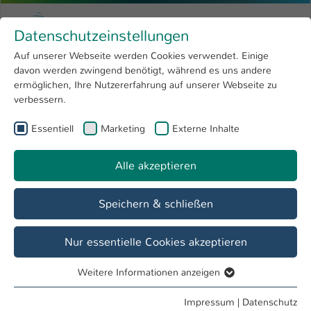
Zum Hauptinhalt springen
Menu
Hochschule Kaiserslautern
Datenschutzeinstellungen
Studium
Open submenu
8
Auf unserer Webseite werden Cookies verwendet. Einige
davon werden zwingend benötigt, während es uns andere
Sie sind hier:
Forschung
Open submenu
4
Termine & Events
ermöglichen, Ihre Nutzererfahrung auf unserer Webseite zu
verbessern.
Hochschule
Open submenu
8
Essentiell
Marketing
Externe Inhalte
International
Open submenu
8
Veranstaltung
Fit mit Starterkit - Chunk-Abend 4
Alle akzeptieren
Speichern & schließen
Nur essentielle Cookies akzeptieren
Datum / Uhrzeit
24. Jun / 14:00 Uhr - 16:30 Uhr
Weitere Informationen anzeigen
Essentiell
Essentielle Cookies werden für grundlegende Funktionen
Impressum
|
Datenschutz
Veranstalter