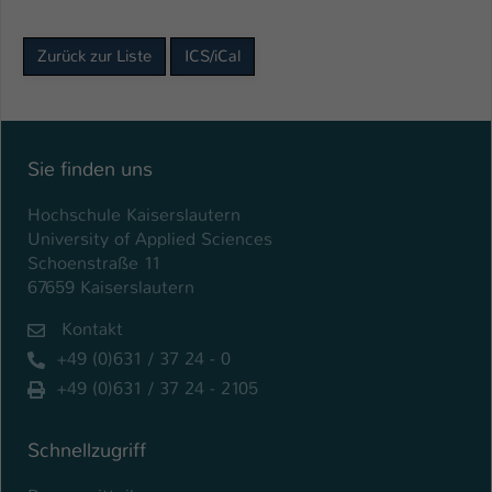
Name
be_typo_user
Zurück zur Liste
ICS/iCal
Anbieter
TYPO3
Laufzeit
1 Tag
Sie finden uns
Dieser Cookie teilt der Webseite mit, ob
ein Besucher im Typo3-Backend
Hochschule Kaiserslautern
Zweck
angemeldet ist und Rechte besitzt diese
University of Applied Sciences
zu verwalten.
Schoenstraße 11
67659 Kaiserslautern
Kontakt
+49 (0)631 / 37 24 - 0
+49 (0)631 / 37 24 - 2105
Schnellzugriff