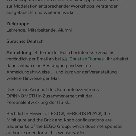
Einstellungen. Unter anderem eine zufällig
zur Moderation entsprechender Workshops verstanden,
generierte ID, für die historische
Zweck
ausgetauscht und weiterentwickelt.
Speicherung Ihrer vorgenommen
Einstellungen, falls der Webseiten-
Zielgruppe:
Betreiber dies eingestellt hat.
Lehrende, Mitarbeitende, Alumni
Sprache:
Deutsch
Name
fe_typo_user / PHPSESSID
Anmeldung:
Bitte meldet Euch bei Interesse zunächst
verbindlich per Email an bei
Christian Thurnes
. Ihr erhaltet
Anbieter
TYPO3
dann zeitnah eine Bestätigung und weitere
Anmeldungshinweise ... und kurz vor der Veranstaltung
Laufzeit
1 Woche
weitere Hinweise per Mail.
Dieses Cookie ist ein Standard-Session-
Dies ist ein Angebot des Kompetenzzentrums
Cookie von TYPO3. Es speichert im Fall
OPINNOMETH in Zusammenarbeit mit der
eines Intranet-Logins die Session-ID. So
Personalentwicklung der HS KL.
Zweck
kann der eingeloggte Benutzer
Rechtlicher Hinweis: LEGO®, SERIOUS PLAY®, the
wiedererkannt werden und es wird ihm
Minifigure and the Brick and Knob configurations are
Zugang zu geschützten Bereichen
trademarks of the LEGO Group, which does not sponsor,
gewährt.
authorize or endorse this website/offer.