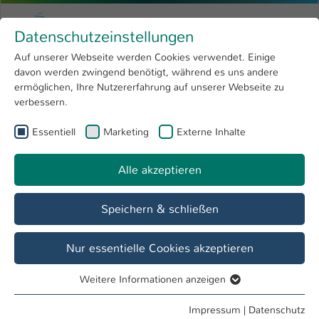
Zum Hauptinhalt springen
Menu
Hochschule Kaiserslautern
Datenschutzeinstellungen
Studium
Open submenu
8
Auf unserer Webseite werden Cookies verwendet. Einige
davon werden zwingend benötigt, während es uns andere
Sie sind hier:
Forschung
Open submenu
4
Termine & Events
ermöglichen, Ihre Nutzererfahrung auf unserer Webseite zu
verbessern.
Hochschule
Open submenu
8
Essentiell
Marketing
Externe Inhalte
International
Open submenu
8
Veranstaltung
Facilitator Training in the use of LEGO(R)
Alle akzeptieren
SERIOUS PLAY(R) materials and
methodology 2026
Speichern & schließen
Nur essentielle Cookies akzeptieren
Datum / Uhrzeit
01. Jul / 08:30 Uhr - 12:30 Uhr
Weitere Informationen anzeigen
Essentiell
Essentielle Cookies werden für grundlegende Funktionen
Impressum
|
Datenschutz
Veranstalter