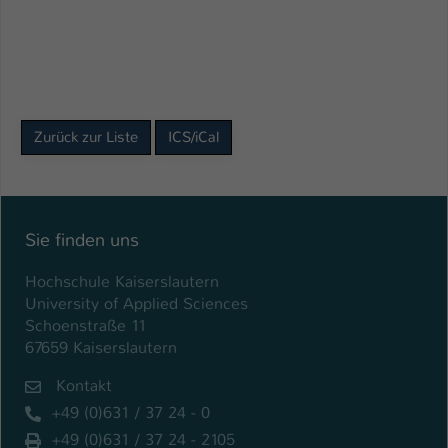
Name
be_typo_user
Anbieter
TYPO3
Laufzeit
1 Tag
Zurück zur Liste
ICS/iCal
Dieser Cookie teilt der Webseite mit, ob
ein Besucher im Typo3-Backend
Zweck
angemeldet ist und Rechte besitzt diese
zu verwalten.
Sie finden uns
Hochschule Kaiserslautern
University of Applied Sciences
Schoenstraße 11
67659 Kaiserslautern
Kontakt
+49 (0)631 / 37 24 - 0
+49 (0)631 / 37 24 - 2105