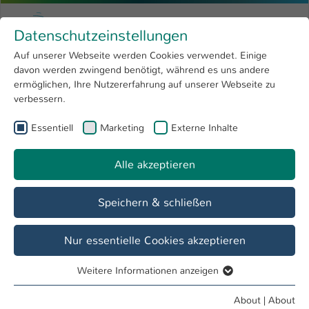
Skip to main content
Menu
University of Applied Sciences Kaiserslauter
Datenschutzeinstellungen
Studying
Open submenu
8
Auf unserer Webseite werden Cookies verwendet. Einige
davon werden zwingend benötigt, während es uns andere
You are here:
Research
Open submenu
4
Student Life Cycle
ermöglichen, Ihre Nutzererfahrung auf unserer Webseite zu
verbessern.
University
Open submenu
8
Referat Student Life Cycle
Essentiell
Marketing
Externe Inhalte
International
Open submenu
8
Alle akzeptieren
Overview
Vor dem Studium
Im Studium
Speichern & schließen
Veranstaltungen des Referats Student Life
Nur essentielle Cookies akzeptieren
Cycle
01 May - 31 May
Weitere Informationen anzeigen
Essentiell
Essentielle Cookies werden für grundlegende Funktionen
9 entries found
About
|
About