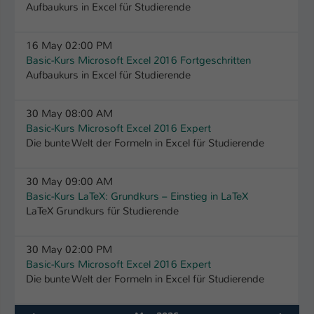
Einstellungen. Unter anderem eine zufällig
Aufbaukurs in Excel für Studierende
generierte ID, für die historische
Zweck
Speicherung Ihrer vorgenommen
16 May 02:00 PM
Einstellungen, falls der Webseiten-
Basic-Kurs Microsoft Excel 2016 Fortgeschritten
Betreiber dies eingestellt hat.
Aufbaukurs in Excel für Studierende
Name
fe_typo_user / PHPSESSID
30 May 08:00 AM
Basic-Kurs Microsoft Excel 2016 Expert
Anbieter
TYPO3
Die bunte Welt der Formeln in Excel für Studierende
Laufzeit
1 Woche
30 May 09:00 AM
Basic-Kurs LaTeX: Grundkurs – Einstieg in LaTeX
Dieses Cookie ist ein Standard-Session-
LaTeX Grundkurs für Studierende
Cookie von TYPO3. Es speichert im Fall
eines Intranet-Logins die Session-ID. So
Zweck
kann der eingeloggte Benutzer
30 May 02:00 PM
wiedererkannt werden und es wird ihm
Basic-Kurs Microsoft Excel 2016 Expert
Zugang zu geschützten Bereichen
Die bunte Welt der Formeln in Excel für Studierende
gewährt.