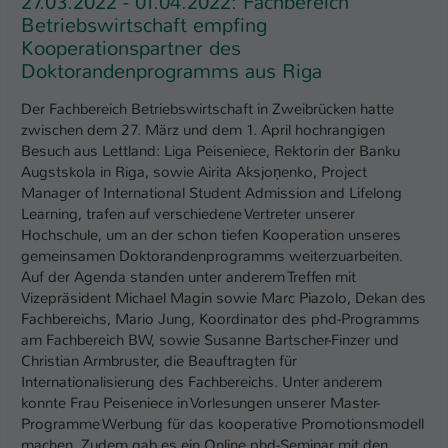
27.03.2022 - 01.04.2022: Fachbereich
Betriebswirtschaft empfing
Kooperationspartner des
Doktorandenprogramms aus Riga
Der Fachbereich Betriebswirtschaft in Zweibrücken hatte
zwischen dem 27. März und dem 1. April hochrangigen
Besuch aus Lettland: Liga Peiseniece, Rektorin der Banku
Augstskola in Riga, sowie Airita Aksjoņenko, Project
Manager of International Student Admission and Lifelong
Learning, trafen auf verschiedene Vertreter unserer
Hochschule, um an der schon tiefen Kooperation unseres
gemeinsamen Doktorandenprogramms weiterzuarbeiten.
Auf der Agenda standen unter anderem Treffen mit
Vizepräsident Michael Magin sowie Marc Piazolo, Dekan des
Fachbereichs, Mario Jung, Koordinator des phd-Programms
am Fachbereich BW, sowie Susanne Bartscher-Finzer und
Christian Armbruster, die Beauftragten für
Internationalisierung des Fachbereichs. Unter anderem
konnte Frau Peiseniece in Vorlesungen unserer Master-
Programme Werbung für das kooperative Promotionsmodell
machen. Zudem gab es ein Online phd-Seminar mit den