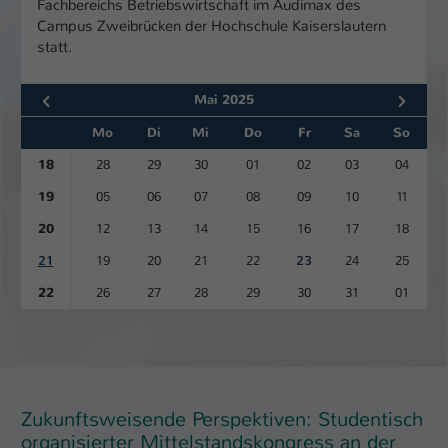
Fachbereichs Betriebswirtschaft im Audimax des
Campus Zweibrücken der Hochschule Kaiserslautern
statt.
Mai 2025
Mo
Di
Mi
Do
Fr
Sa
So
18
28
29
30
01
02
03
04
19
05
06
07
08
09
10
11
20
12
13
14
15
16
17
18
21
19
20
21
22
23
24
25
22
26
27
28
29
30
31
01
Zukunftsweisende Perspektiven: Studentisch
organisierter Mittelstandskongress an der