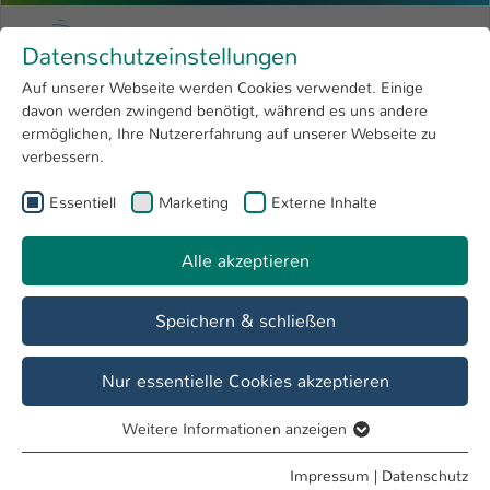
Zum Hauptinhalt springen
Menu
Hochschule Kaiserslautern
Datenschutzeinstellungen
Studium
Open submenu
8
Auf unserer Webseite werden Cookies verwendet. Einige
davon werden zwingend benötigt, während es uns andere
Sie sind hier:
Forschung
Open submenu
4
Betriebswirtschaft
ermöglichen, Ihre Nutzererfahrung auf unserer Webseite zu
verbessern.
Hochschule
Open submenu
8
Fachbereich
Essentiell
Marketing
Externe Inhalte
International
Open submenu
8
Betriebswirtschaft
Alle akzeptieren
Übersicht
Studieninteressierte
Studierende
Speichern & schließen
Termine & Events im Fachbereich
Nur essentielle Cookies akzeptieren
Betriebswirtschaft
Weitere Informationen anzeigen
Essentiell
Essentielle Cookies werden für grundlegende Funktionen
Impressum
|
Datenschutz