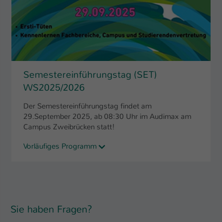
Name
be_typo_user
Anbieter
TYPO3
Laufzeit
1 Tag
Semestereinführungstag (SET)
Dieser Cookie teilt der Webseite mit, ob
WS2025/2026
ein Besucher im Typo3-Backend
Zweck
angemeldet ist und Rechte besitzt diese
Der Semestereinführungstag findet am
zu verwalten.
29.September 2025, ab 08:30 Uhr im Audimax am
Campus Zweibrücken statt!
Vorläufiges Programm
Sie haben Fragen?