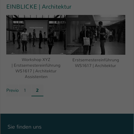
Einstellungen. Unter anderem eine zufällig
EINBLICKE | Architektur
generierte ID, für die historische
Zweck
Speicherung Ihrer vorgenommen
Einstellungen, falls der Webseiten-
Betreiber dies eingestellt hat.
Name
fe_typo_user / PHPSESSID
Anbieter
Workshop XYZ
TYPO3
Erstsemestereinführung
| Erstsemestereinführung
WS1617 | Architektur
WS1617 | Architektur
Laufzeit
1 Woche
Assistenten
Dieses Cookie ist ein Standard-Session-
Previous
1
2
Cookie von TYPO3. Es speichert im Fall
eines Intranet-Logins die Session-ID. So
Zweck
kann der eingeloggte Benutzer
wiedererkannt werden und es wird ihm
Zugang zu geschützten Bereichen
gewährt.
Sie finden uns