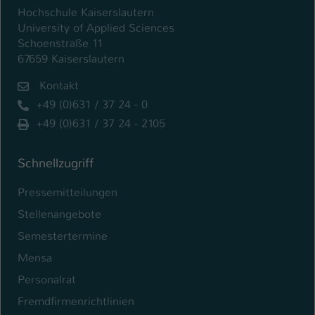
Hochschule Kaiserslautern
Name
be_typo_user
University of Applied Sciences
Schoenstraße 11
Anbieter
TYPO3
67659 Kaiserslautern
Laufzeit
Kontakt
1 Tag
+49 (0)631 / 37 24 - 0
Dieser Cookie teilt der Webseite mit, ob
+49 (0)631 / 37 24 - 2105
ein Besucher im Typo3-Backend
Zweck
angemeldet ist und Rechte besitzt diese
zu verwalten.
Schnellzugriff
Pressemitteilungen
Stellenangebote
Semestertermine
Mensa
Personalrat
Fremdfirmenrichtlinien