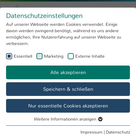
Zum Hauptinhalt springen
Menu
Hochschule Kaiserslautern
Datenschutzeinstellungen
Studium
Open submenu
8
Auf unserer Webseite werden Cookies verwendet. Einige
davon werden zwingend benötigt, während es uns andere
Sie sind hier:
Forschung
Open submenu
4
Architektur
ermöglichen, Ihre Nutzererfahrung auf unserer Webseite zu
verbessern.
Hochschule
Open submenu
8
Fachbereich
Essentiell
Marketing
Externe Inhalte
International
Open submenu
8
Bauen und Gestalten
Alle akzeptieren
Übersicht
Studieninteressierte
Studierende
Speichern & schließen
Nur essentielle Cookies akzeptieren
Weitere Informationen anzeigen
Essentiell
Essentielle Cookies werden für grundlegende Funktionen
Impressum
|
Datenschutz